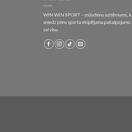
WIN WIN SPORT – mūsdienu uzņēmums, k
sniedz pilnu sporta ekipējuma pakalpojumu
servisu.