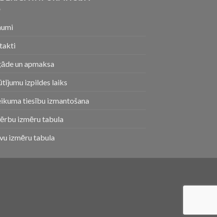
numi
takti
gāde un apmaksa
tījumu izpildes laiks
eikuma tiesību izmantošana
ērbu izmēru tabula
vu izmēru tabula