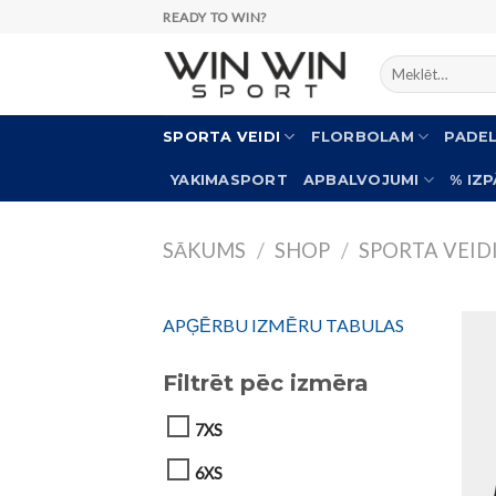
Skip
READY TO WIN?
to
Meklēt:
content
SPORTA VEIDI
FLORBOLAM
PADE
YAKIMASPORT
APBALVOJUMI
% IZ
SĀKUMS
/
SHOP
/
SPORTA VEID
APĢĒRBU IZMĒRU TABULAS
Filtrēt pēc izmēra
7XS
6XS