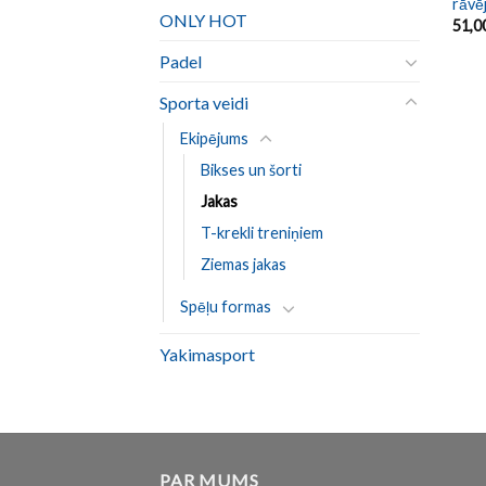
rāvē
ONLY HOT
51,0
Padel
Sporta veidi
Ekipējums
Bikses un šorti
Jakas
T-krekli treniņiem
Ziemas jakas
Spēļu formas
Yakimasport
PAR MUMS