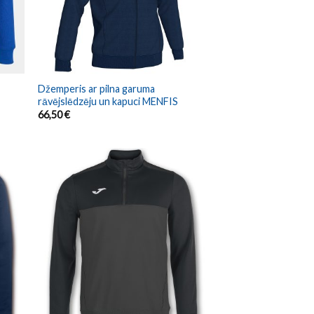
Džemperis ar pilna garuma
rāvējslēdzēju un kapuci MENFIS
66,50
€