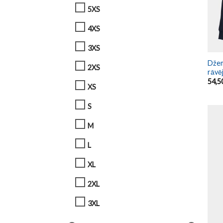
5XS
4XS
3XS
Džem
2XS
rāvē
54,5
XS
S
M
L
XL
2XL
3XL