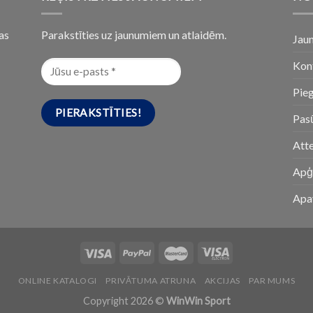
as
Parakstīties uz jaunumiem un atlaidēm.
Jau
Kon
Pie
Pasū
Att
Apģ
Apa
ONLINE KATALOGI
PRIVĀTUMA ATRUNA
AKCIJAS
PAR MUMS
Copyright 2026 ©
WinWin Sport