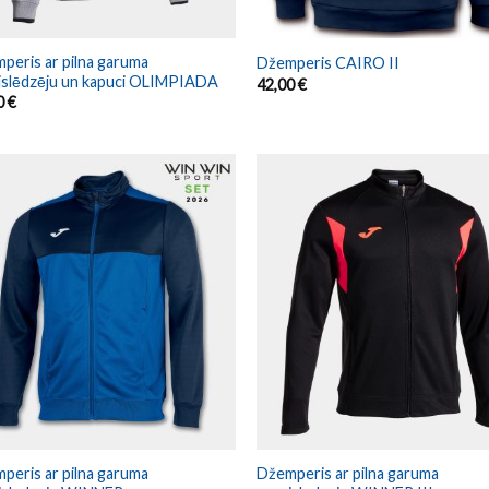
peris ar pilna garuma
Džemperis CAIRO II
jslēdzēju un kapuci OLIMPIADA
42,00
€
0
€
peris ar pilna garuma
Džemperis ar pilna garuma