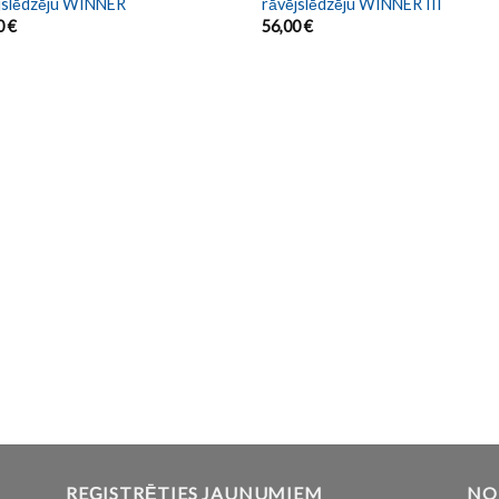
jslēdzēju WINNER
rāvējslēdzēju WINNER III
0
€
56,00
€
REĢISTRĒTIES JAUNUMIEM
NO