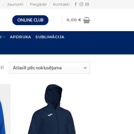
i
Jaunumi
Piegāde
Kontakti
ONLINE CLUB
0,00
€
I
APDRUKA
SUBLIMĀCIJA
ti