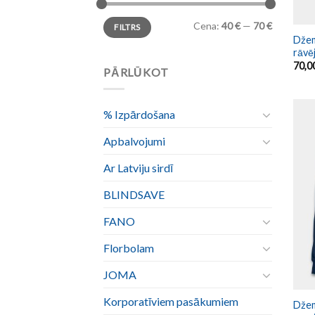
Cena:
40 €
—
70 €
FILTRS
Džem
rāvē
70,0
PĀRLŪKOT
% Izpārdošana
Apbalvojumi
Ar Latviju sirdī
BLINDSAVE
FANO
Florbolam
JOMA
Korporatīviem pasākumiem
Džem