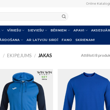
Online Katalog
L
VĪRIEŠU
SIEVIEŠU
BĒRNIEM
APAVI
AKSESUĀR
PĀRDOŠANA
AR LATVIJU SIRDĪ
FANO
SKRIENAM!
Attēloti 8 produk
I
/
EKIPĒJUMS
/
JAKAS