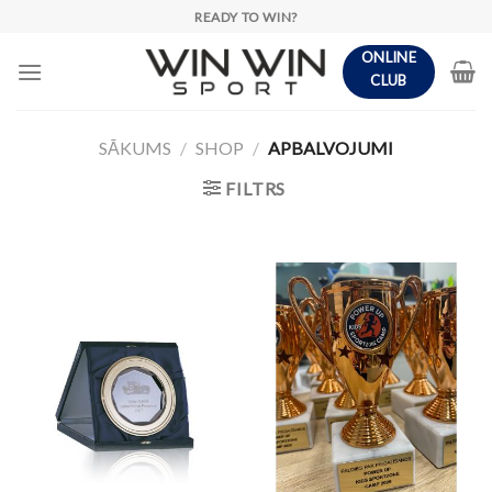
Skip
READY TO WIN?
to
ONLINE
content
CLUB
SĀKUMS
/
SHOP
/
APBALVOJUMI
FILTRS