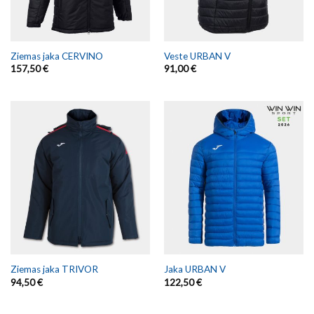
Ziemas jaka CERVINO
Veste URBAN V
157,50
€
91,00
€
Ziemas jaka TRIVOR
Jaka URBAN V
94,50
€
122,50
€