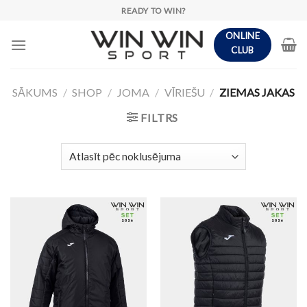
Skip
READY TO WIN?
to
ONLINE
content
CLUB
SĀKUMS
/
SHOP
/
JOMA
/
VĪRIEŠU
/
ZIEMAS JAKAS
FILTRS