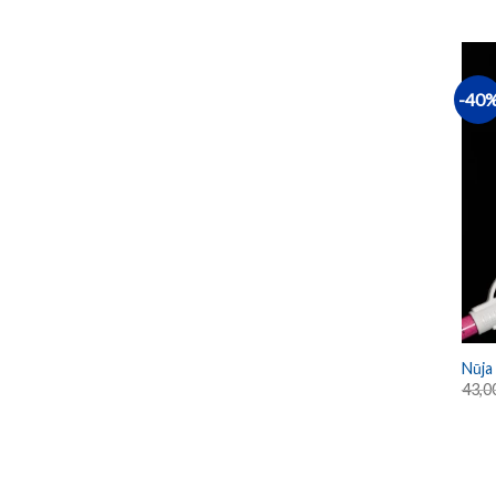
-40
Nūja
43,0