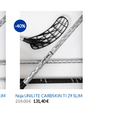
-40%
LIM
Nūja UNILITE CARBSKIN TI 29 SLIM
219,00
€
131,40
€