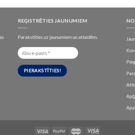
REĢISTRĒTIES JAUNUMIEM
NO
as
Parakstīties uz jaunumiem un atlaidēm.
Jau
Kon
Pie
Pasū
Att
Apģ
Apa