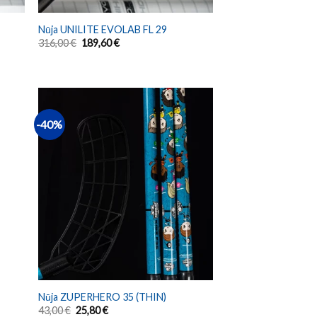
Nūja UNILITE EVOLAB FL 29
316,00
€
189,60
€
-40%
Nūja ZUPERHERO 35 (THIN)
43,00
€
25,80
€