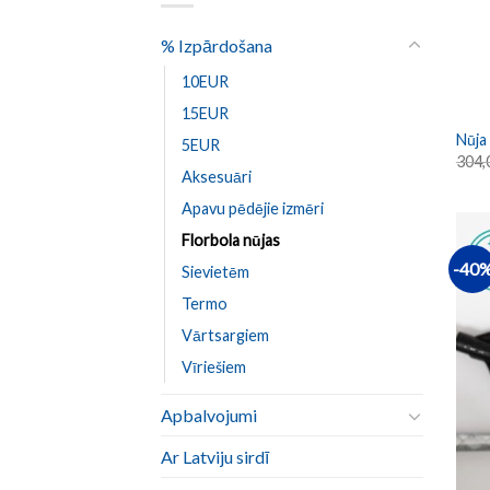
% Izpārdošana
10EUR
15EUR
Nūja
5EUR
304,
Aksesuāri
Apavu pēdējie izmēri
Florbola nūjas
-40
Sievietēm
Termo
Vārtsargiem
Vīriešiem
Apbalvojumi
Ar Latviju sirdī