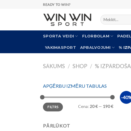
Skip
READY TO WIN?
to
Meklēt:
content
SPORTA VEIDI
FLORBOLAM
PADE
YAKIMASPORT
APBALVOJUMI
% IZ
SĀKUMS
/
SHOP
/
% IZPĀRDOŠ
APĢĒRBU IZMĒRU TABULAS
-40
Cena:
20 €
—
190 €
FILTRS
PĀRLŪKOT