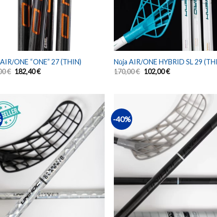
 AIR/ONE “ONE” 27 (THIN)
Nūja AIR/ONE HYBRID SL 29 (TH
00
€
182,40
€
170,00
€
102,00
€
%
-40%