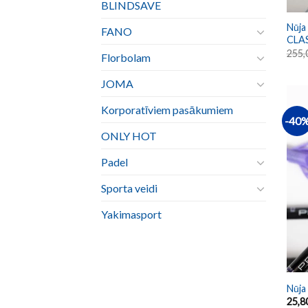
BLINDSAVE
Nūja
FANO
CLA
255,
Florbolam
JOMA
Korporatīviem pasākumiem
-40
ONLY HOT
Padel
Sporta veidi
Yakimasport
Nūja
25,8