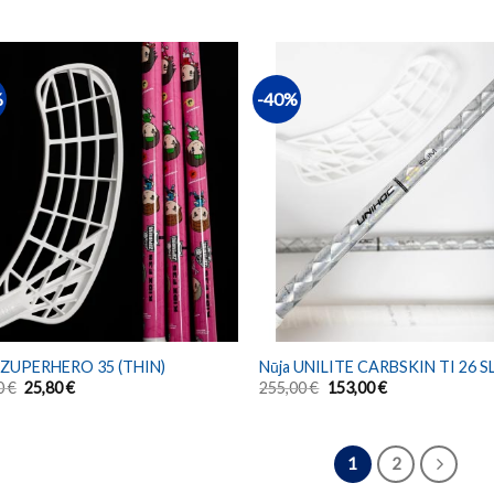
%
-40%
 ZUPERHERO 35 (THIN)
Nūja UNILITE CARBSKIN TI 26 S
0
€
25,80
€
255,00
€
153,00
€
1
2