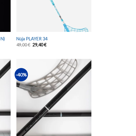
IN)
Nūja PLAYER 34
49,00
€
29,40
€
-40%