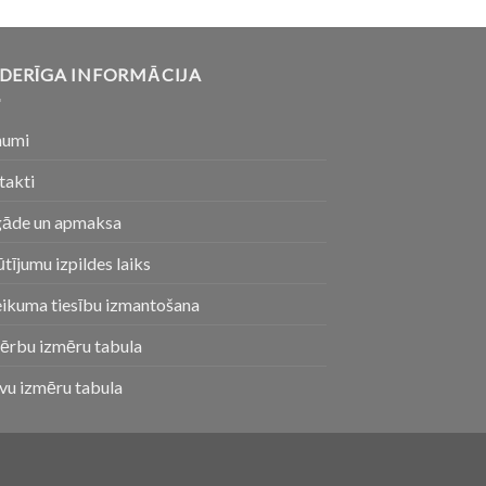
DERĪGA INFORMĀCIJA
numi
takti
gāde un apmaksa
tījumu izpildes laiks
eikuma tiesību izmantošana
ērbu izmēru tabula
vu izmēru tabula