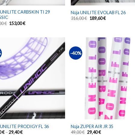
 UNILITE CARBSKIN TI 29
Nūja UNILITE EVOLAB FL 26
SSIC
316,00
€
189,60
€
00
€
153,00
€
%
-40%
 UNILITE PRODIGY FL 36
Nūja ZUPER AIR JR 35
0
€
–
29,40
€
49,00
€
29,40
€