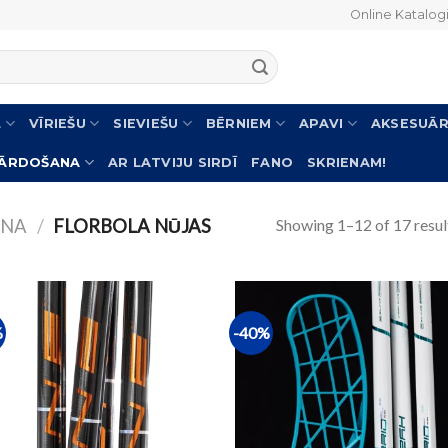
Online Katalog
L
VĪRIEŠU
SIEVIEŠU
BĒRNIEM
APAVI
AKSESUĀR
PĀRDOŠANA
AR LATVIJU SIRDĪ
FANO
SKRIENAM!
Showing 1–12 of 17 resul
ANA
/
FLORBOLA NŪJAS
%
-40%