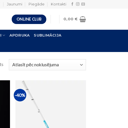
i
Jaunumi
Piegāde
Kontakti
ONLINE CLUB
0,00
€
I
APDRUKA
SUBLIMĀCIJA
ts
-40%