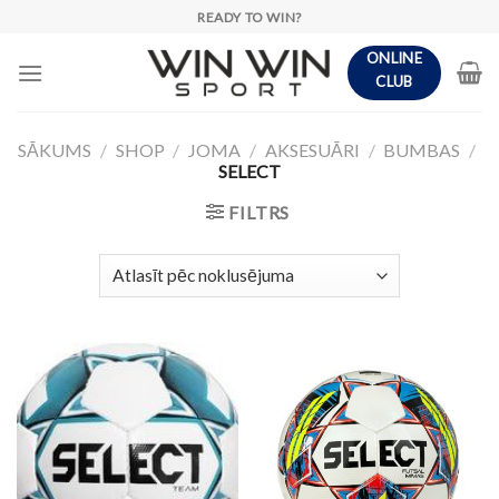
Skip
READY TO WIN?
to
ONLINE
content
CLUB
SĀKUMS
/
SHOP
/
JOMA
/
AKSESUĀRI
/
BUMBAS
/
SELECT
FILTRS