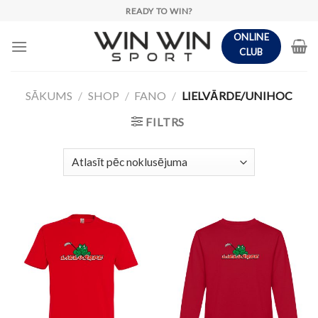
Skip
READY TO WIN?
to
ONLINE
content
CLUB
SĀKUMS
/
SHOP
/
FANO
/
LIELVĀRDE/UNIHOC
FILTRS