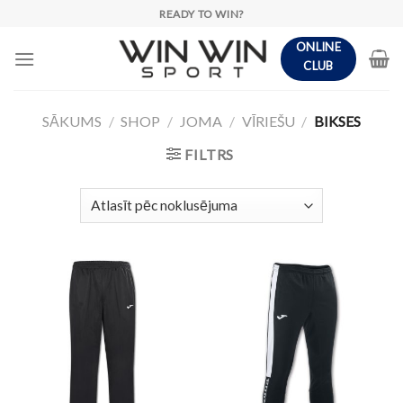
Skip
READY TO WIN?
to
ONLINE
content
CLUB
SĀKUMS
/
SHOP
/
JOMA
/
VĪRIEŠU
/
BIKSES
FILTRS