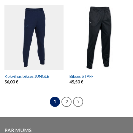
Kokvilnas bikses JUNGLE
Bikses STAFF
56,00
€
45,50
€
1
2
PAR MUMS