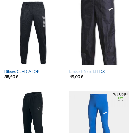
Bikses GLADIATOR
Lietus bikses LEEDS
38,50
€
49,00
€