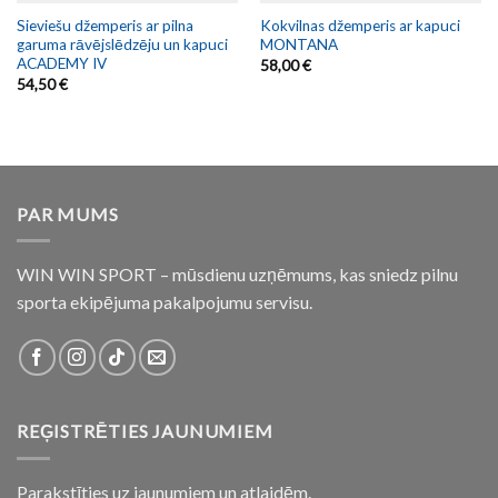
Sieviešu džemperis ar pilna
Kokvilnas džemperis ar kapuci
garuma rāvējslēdzēju un kapuci
MONTANA
ACADEMY IV
58,00
€
54,50
€
PAR MUMS
WIN WIN SPORT – mūsdienu uzņēmums, kas sniedz pilnu
sporta ekipējuma pakalpojumu servisu.
REĢISTRĒTIES JAUNUMIEM
Parakstīties uz jaunumiem un atlaidēm.