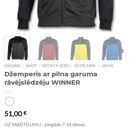
SĀKUMS
/
SHOP
/
SPORTA VEIDI
/
EKIPĒJUMS
/
JAKAS
Džemperis ar pilna garuma
rāvējslēdzēju WINNER
51,00
€
UZ PASŪTĪJUMU – piegāde 7-14 dienas