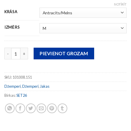
NOTĪRĪT
KRĀSA
IZMĒRS
Džemperis ar pilna garuma rāvējslēdzēju WINNER daudzums
PIEVIENOT GROZAM
SKU:
101008.151
Džemperi
,
Džemperi
,
Jakas
Birkas:
SET26