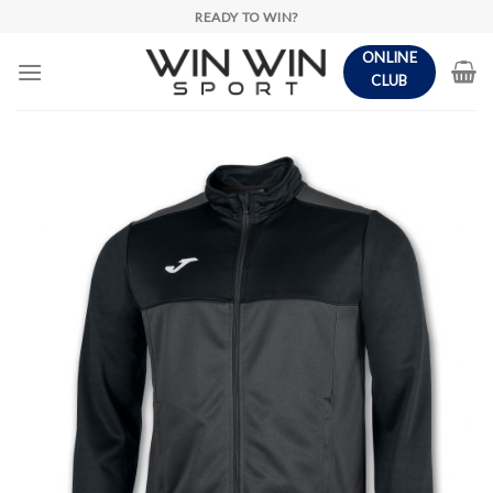
Skip
READY TO WIN?
to
ONLINE
content
CLUB