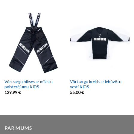
Vārtsargu bikses ar mīkstu
Vārtsargu krekls ar iebūvētu
polsterējumu KIDS
vesti KIDS
129,99
€
55,00
€
PAR MUMS