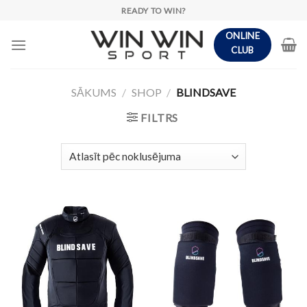
Skip
READY TO WIN?
to
ONLINE
content
CLUB
SĀKUMS
/
SHOP
/
BLINDSAVE
FILTRS