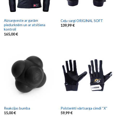
Aizsargveste ar garām
Ceļu sargi ORIGINAL SOFT
piedurknēm un ar atsitiena
139,99
€
kontroli
165,00
€
Reakcijas bumba
Polsterēti vārtsarga cimdi “X”
15,00
€
59,99
€