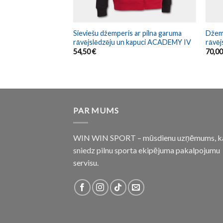
s ar kapuci
Sieviešu džemperis ar pilna garuma
Džemp
rāvējslēdzēju un kapuci ACADEMY IV
rāvē
54,50
€
70,0
PAR MUMS
WIN WIN SPORT – mūsdienu uzņēmums, k
sniedz pilnu sporta ekipējuma pakalpojumu
servisu.