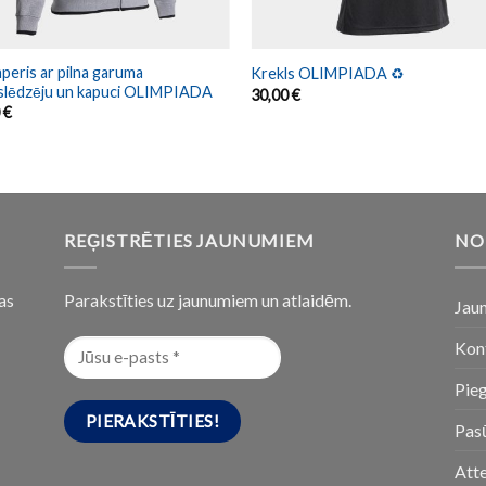
eris ar pilna garuma
Krekls OLIMPIADA ♻️
jslēdzēju un kapuci OLIMPIADA
30,00
€
0
€
REĢISTRĒTIES JAUNUMIEM
NO
as
Parakstīties uz jaunumiem un atlaidēm.
Jau
Kon
Pie
Pasū
Att