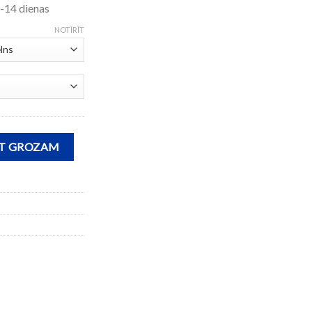
14 dienas
NOTĪRĪT
slēdzēju WINNER III daudzums
OT GROZAM