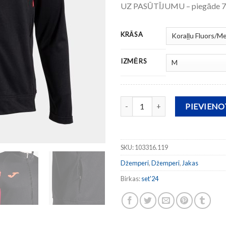
UZ PASŪTĪJUMU – piegāde 7-
KRĀSA
IZMĒRS
Džemperis ar pilna garuma rāvēj
PIEVIEN
SKU:
103316.119
Džemperi
,
Džemperi
,
Jakas
Birkas:
set'24