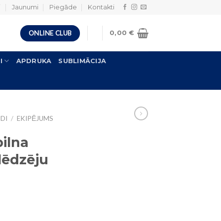
i
Jaunumi
Piegāde
Kontakti
ONLINE CLUB
0,00
€
I
APDRUKA
SUBLIMĀCIJA
DI
/
EKIPĒJUMS
ilna
lēdzēju