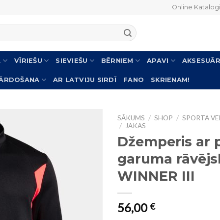
Online Katalog
L
VĪRIEŠU
SIEVIEŠU
BĒRNIEM
APAVI
AKSESUĀR
PĀRDOŠANA
AR LATVIJU SIRDĪ
FANO
SKRIENAM!
SĀKUMS
/
SHOP
/
SPORTA VEI
/
JAKAS
Džemperis ar p
garuma rāvējs
WINNER III
56,00
€