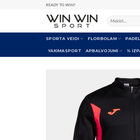
Skip
READY TO WIN?
to
Meklēt:
content
SPORTA VEIDI
FLORBOLAM
PADE
YAKIMASPORT
APBALVOJUMI
% IZ