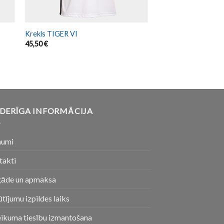
Krekls TIGER VI
45,50
€
DERĪGA INFORMĀCIJA
numi
takti
gāde un apmaksa
tījumu izpildes laiks
eikuma tiesību izmantošana