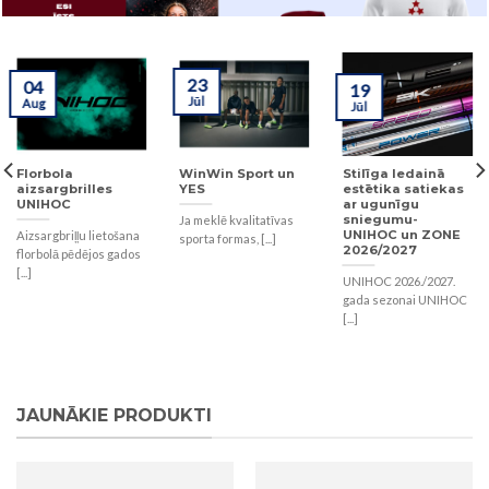
23
04
19
Jūl
Aug
Jūl
Florbola
WinWin Sport un
Stilīga ledainā
aizsargbrilles
YES
estētika satiekas
UNIHOC
ar ugunīgu
sniegumu-
Ja meklē kvalitatīvas
UNIHOC un ZONE
Aizsargbriļļu lietošana
sporta formas, [...]
2026/2027
florbolā pēdējos gados
[...]
UNIHOC 2026./2027.
gada sezonai UNIHOC
[...]
JAUNĀKIE PRODUKTI