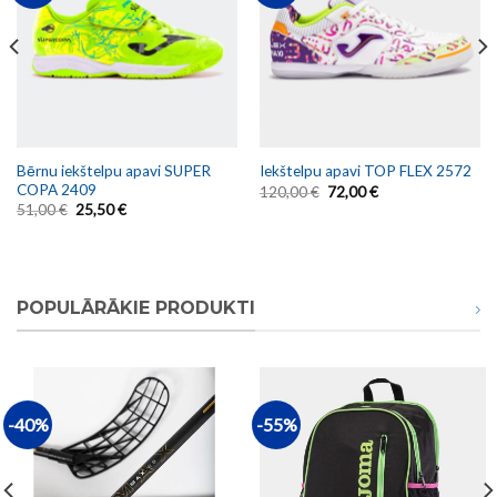
Bērnu iekštelpu apavi SUPER
Iekštelpu apavi TOP FLEX 2572
COPA 2409
120,00
€
72,00
€
51,00
€
25,50
€
POPULĀRĀKIE PRODUKTI
-40%
-55%