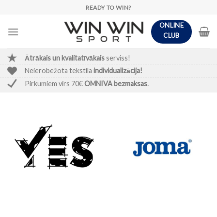
Skip
READY TO WIN?
to
ONLINE
content
CLUB
Ātrākais un kvalitatīvākais
serviss!
Neierobežota tekstila
individualizācija!
.
Pirkumiem virs 70€
OMNIVA bezmaksas