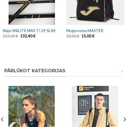
Nūja UNILITE MAX TI 29 SLIM
Mugursoma MASTER
219,00
€
132,40
€
33,00
€
15,00
€
PĀRLŪKOT KATEGORIJAS