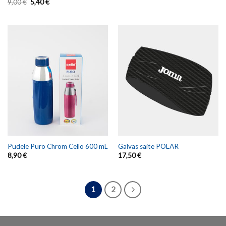
9,00
€
5,40
€
Pudele Puro Chrom Cello 600 mL
Galvas saite POLAR
8,90
€
17,50
€
1
2