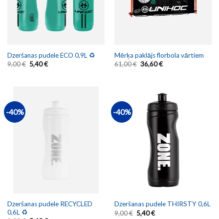
Dzeršanas pudele ECO 0,9L ♻️
Mērķa paklājs florbola vārtiem
9,00
€
5,40
€
61,00
€
36,60
€
-40%
-40%
Dzeršanas pudele RECYCLED
Dzeršanas pudele THIRSTY 0,6L
0,6L ♻️
9,00
€
5,40
€