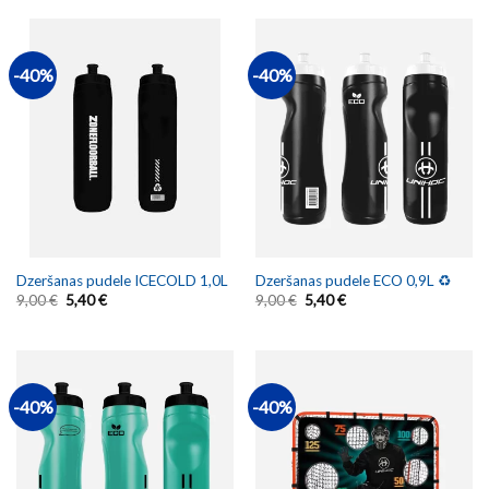
-40%
-40%
Dzeršanas pudele ICECOLD 1,0L
Dzeršanas pudele ECO 0,9L ♻️
9,00
€
5,40
€
9,00
€
5,40
€
-40%
-40%