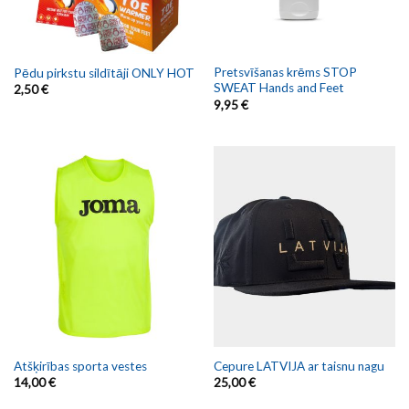
Pretsvīšanas krēms STOP
Pēdu pirkstu sildītāji ONLY HOT
SWEAT Hands and Feet
2,50
€
9,95
€
Atšķirības sporta vestes
Cepure LATVIJA ar taisnu nagu
14,00
€
25,00
€