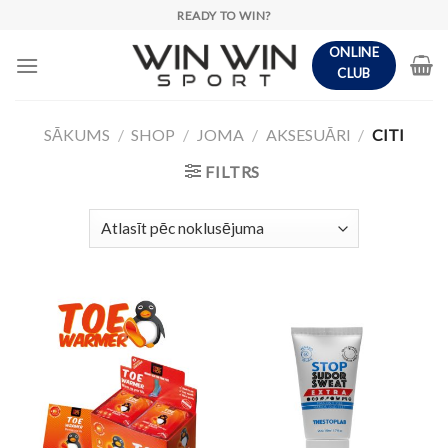
Skip
READY TO WIN?
to
ONLINE
content
CLUB
SĀKUMS
/
SHOP
/
JOMA
/
AKSESUĀRI
/
CITI
FILTRS