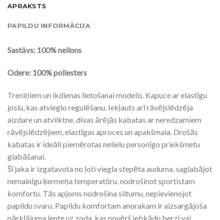
APRAKSTS
PAPILDU INFORMĀCIJA
Sastāvs: 100% neilons
Odere: 100% poliesters
Treniņiem un ikdienas lietošanai modelis. Kapuce ar elastīgu
joslu, kas atvieglo regulēšanu. Iekļauts arī rāvējslēdzēja
aizdare un atvilktne, divas ārējās kabatas ar neredzamiem
rāvējslēdzējiem, elastīgas aproces un apakšmala. Drošās
kabatas ir ideāli piemērotas nelielu personīgo priekšmetu
glabāšanai.
Šī jaka ir izgatavota no ļoti viegla stepēta auduma, saglabājot
nemainīgu ķermeņa temperatūru, nodrošinot sportistam
komfortu. Tās apjoms nodrošina siltumu, nepievienojot
papildu svaru. Papildu komfortam anorakam ir aizsargājoša
pārklājuma lente uz zoda, kas novērš jebkādu berzi vai