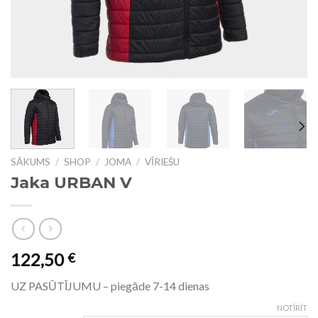
SĀKUMS
/
SHOP
/
JOMA
/
VĪRIEŠU
Jaka URBAN V
122,50
€
UZ PASŪTĪJUMU – piegāde 7-14 dienas
NOTĪRĪT