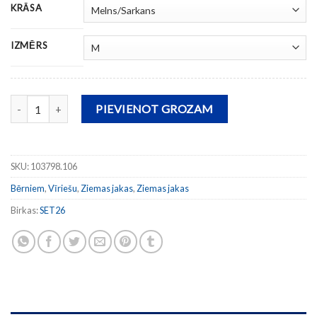
KRĀSA
IZMĒRS
Jaka URBAN V daudzums
PIEVIENOT GROZAM
SKU:
103798.106
Bērniem
,
Vīriešu
,
Ziemas jakas
,
Ziemas jakas
Birkas:
SET26