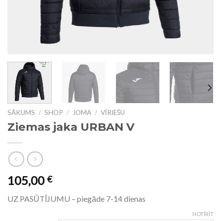
SĀKUMS
/
SHOP
/
JOMA
/
VĪRIEŠU
Ziemas jaka URBAN V
105,00
€
UZ PASŪTĪJUMU – piegāde 7-14 dienas
NOTĪRĪT