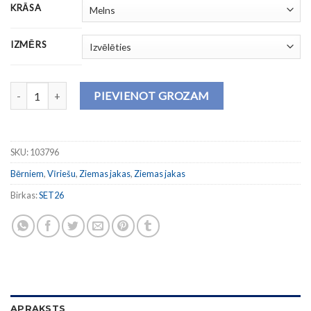
KRĀSA
IZMĒRS
Ziemas jaka URBAN V daudzums
PIEVIENOT GROZAM
SKU:
103796
Bērniem
,
Vīriešu
,
Ziemas jakas
,
Ziemas jakas
Birkas:
SET26
APRAKSTS