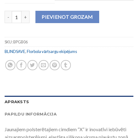
Polsterēti vārtsarga cimdi "X" daudzums
PIEVIENOT GROZAM
SKU:
BPGB06
BLINDSAVE
,
Florbola vārtsargu ekipējums
APRAKSTS
PAPILDU INFORMĀCIJA
Jaunajiem polsterētajiem cimdiem “X” ir inovatīvi iebūvēti
aizsargpolsterējumi, elastīga silikona virsma plaukstu zonā