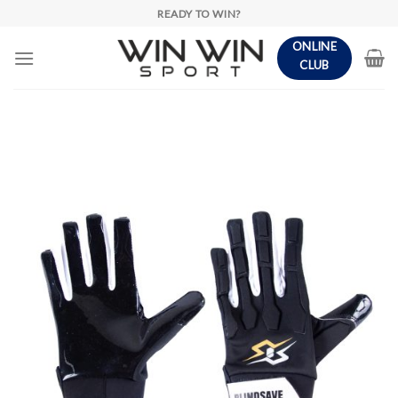
Skip
READY TO WIN?
to
ONLINE
content
CLUB