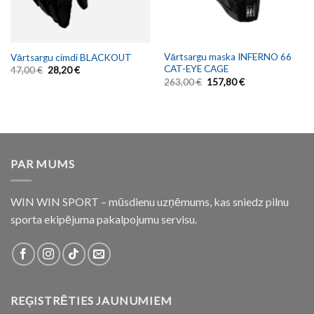
Vārtsargu maska INFERNO 66
Vārtsargu cimdi BLACKOUT
CAT-EYE CAGE
47,00
€
28,20
€
263,00
€
157,80
€
PAR MUMS
WIN WIN SPORT – mūsdienu uzņēmums, kas sniedz pilnu
sporta ekipējuma pakalpojumu servisu.
REĢISTRĒTIES JAUNUMIEM