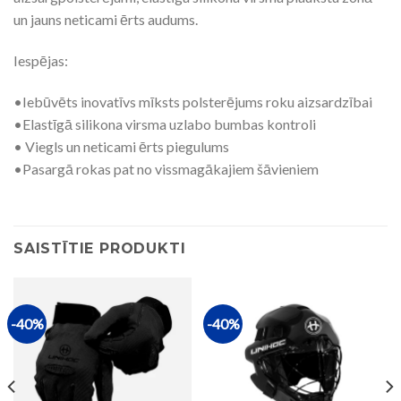
un jauns neticami ērts audums.
Iespējas:
•Iebūvēts inovatīvs mīksts polsterējums roku aizsardzībai
•Elastīgā silikona virsma uzlabo bumbas kontroli
• Viegls un neticami ērts piegulums
•Pasargā rokas pat no vissmagākajiem šāvieniem
SAISTĪTIE PRODUKTI
-40%
-40%