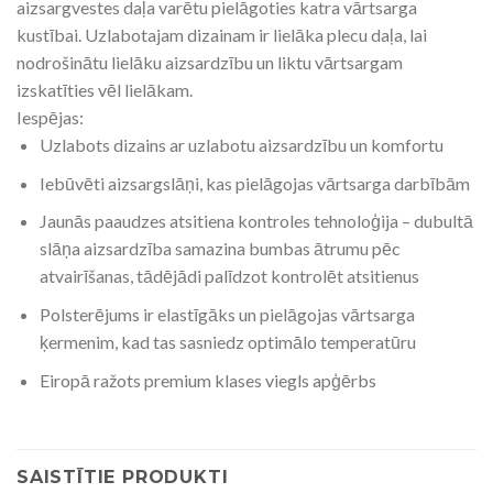
aizsargvestes daļa varētu pielāgoties katra vārtsarga
kustībai. Uzlabotajam dizainam ir lielāka plecu daļa, lai
nodrošinātu lielāku aizsardzību un liktu vārtsargam
izskatīties vēl lielākam.
Iespējas:
Uzlabots dizains ar uzlabotu aizsardzību un komfortu
Iebūvēti aizsargslāņi, kas pielāgojas vārtsarga darbībām
Jaunās paaudzes atsitiena kontroles tehnoloģija – dubultā
slāņa aizsardzība samazina bumbas ātrumu pēc
atvairīšanas, tādējādi palīdzot kontrolēt atsitienus
Polsterējums ir elastīgāks un pielāgojas vārtsarga
ķermenim, kad tas sasniedz optimālo temperatūru
Eiropā ražots premium klases viegls apģērbs
SAISTĪTIE PRODUKTI