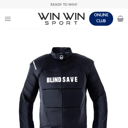
Skip
READY TO WIN?
to
ONLINE
content
CLUB