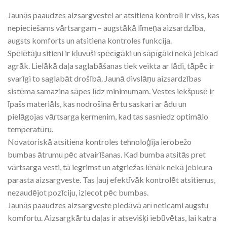
Jaunās paaudzes aizsargvestei ar atsitiena kontroli ir viss, kas
nepieciešams vārtsargam – augstākā līmeņa aizsardzība,
augsts komforts un atsitiena kontroles funkcija.
Spēlētāju sitieni ir kļuvuši spēcīgāki un sāpīgāki nekā jebkad
agrāk. Lielākā daļa saglabāšanas tiek veikta ar lādi, tāpēc ir
svarīgi to saglabāt drošībā. Jaunā divslāņu aizsardzības
sistēma samazina sāpes līdz minimumam. Vestes iekšpusē ir
īpašs materiāls, kas nodrošina ērtu saskari ar ādu un
pielāgojas vārtsarga ķermenim, kad tas sasniedz optimālo
temperatūru.
Novatoriskā atsitiena kontroles tehnoloģija ierobežo
bumbas ātrumu pēc atvairīšanas. Kad bumba atsitās pret
vārtsarga vesti, tā iegrimst un atgriežas lēnāk nekā jebkura
parasta aizsargveste. Tas ļauj efektīvāk kontrolēt atsitienus,
nezaudējot pozīciju, izlecot pēc bumbas.
Jaunās paaudzes aizsargveste piedāvā arī neticami augstu
komfortu. Aizsargkārtu daļas ir atsevišķi iebūvētas, lai katra