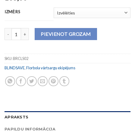
IZMĒRS
Aizsargveste ar garām piedurknēm un ar atsitiena kontroli daudzum
PIEVIENOT GROZAM
SKU:
BRCLS02
BLINDSAVE
,
Florbola vārtsargu ekipējums
APRAKSTS
PAPILDU INFORMĀCIJA