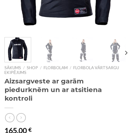
SĀKUMS
/
SHOP
/
FLORBOLAM
/
FLORBOLA VĀRTSARGU
EKIPĒJUMS
Aizsargveste ar garām
piedurknēm un ar atsitiena
kontroli
165,00
€