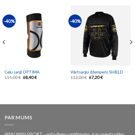
-40%
-40%
Ceļu sargi OPTIMA
Vārtsargu džemperis SHIELD
114,00
€
68,40
€
112,00
€
67,20
€
PAR MUMS
WIN WIN SPORT – mūsdienu uzņēmums, kas sniedz pilnu