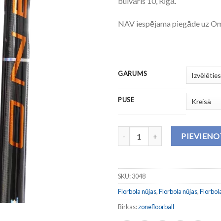
bulvāris 10, Rīgā.
NAV iespējama piegāde uz O
GARUMS
PUSE
Nūja AIR/ONE "ONE" 27 (THIN) 
PIEVIEN
SKU:
3048
Florbola nūjas
,
Florbola nūjas
,
Florbo
Birkas:
zonefloorball