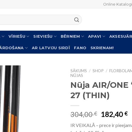
Online Katalog
L
VĪRIEŠU
SIEVIEŠU
BĒRNIEM
APAVI
AKSESUĀR
PĀRDOŠANA
AR LATVIJU SIRDĪ
FANO
SKRIENAM!
SĀKUMS
/
SHOP
/
FLORBOLA
NŪJAS
Nūja AIR/ONE
27 (THIN)
304,00
182,40
€
€
IR VEIKALĀ – prece ir pieejam