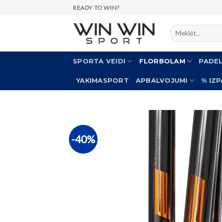
Skip
READY TO WIN?
to
Meklēt:
content
SPORTA VEIDI
FLORBOLAM
PADE
YAKIMASPORT
APBALVOJUMI
% IZ
-40%