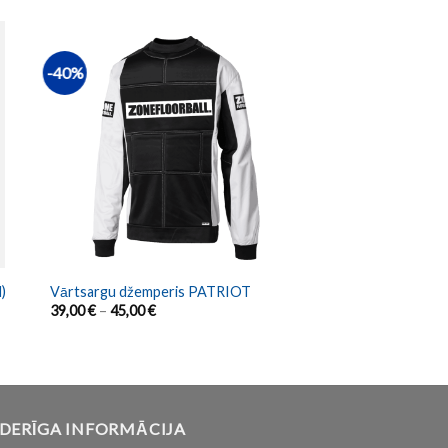
-40%
)
Vārtsargu džemperis PATRIOT
39,00
€
–
45,00
€
DERĪGA INFORMĀCIJA