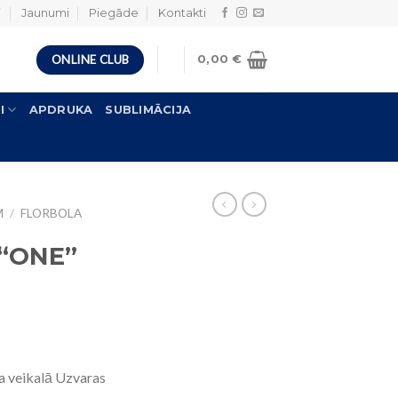
i
Jaunumi
Piegāde
Kontakti
ONLINE CLUB
0,00
€
I
APDRUKA
SUBLIMĀCIJA
M
/
FLORBOLA
 “ONE”
a veikalā Uzvaras