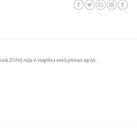
 jaunā ZONE nūja ir vieglāka nekā jebkad agrāk.