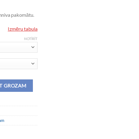
mniva pakomātu.
Izmēru tabula
NOTĪRĪT
daudzums
OT GROZAM
lam