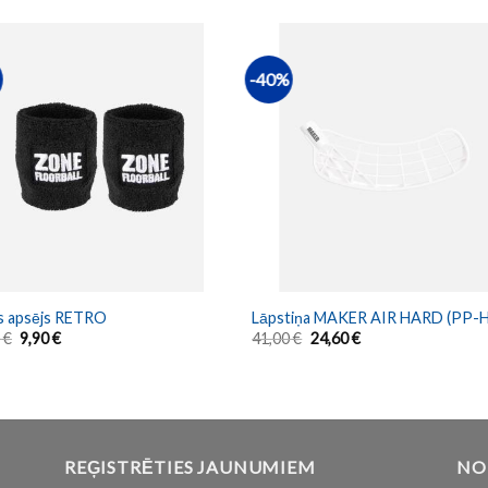
-40%
s apsējs RETRO
Lāpstiņa MAKER AIR HARD (PP-H
0
€
9,90
€
41,00
€
24,60
€
REĢISTRĒTIES JAUNUMIEM
NO