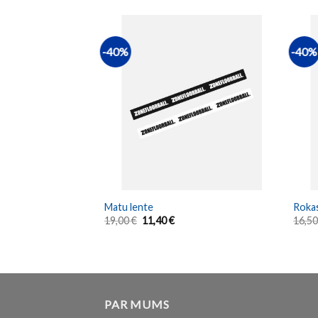
-40%
-40%
TY ♻️
Matu lente
Roka
19,00
€
11,40
€
16,5
PAR MUMS