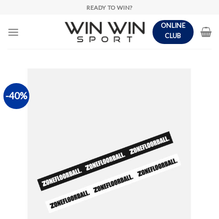
Skip
READY TO WIN?
to
ONLINE
content
CLUB
-40%