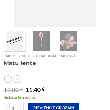
SĀKUMS
/
SHOP
/
FLORBOLAM
/
AKSESUĀRI
Matu lente
19,00
11,40
€
€
Noliktavā 10 prece/-es
Matu lente daudzums
PIEVIENOT GROZAM