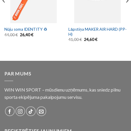
Lāpstiņa MAKER AIR HARD (PP-
Nūju soma IDENTITY ♻️
H)
44,00
€
26,40
€
41,00
€
24,60
€
PAR MUMS
WIN WIN SPORT – mūsdienu uzņēmums, kas sniedz pilnu
sporta ekipējuma pakalpojumu servisu.
REĢISTRĒTIES JAUNUMIEM