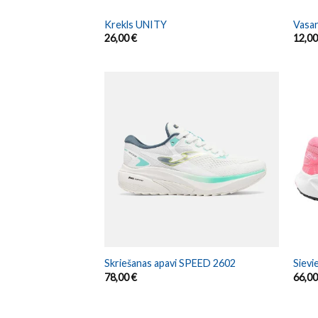
Krekls UNITY
Vasa
26,00
€
12,0
Skriešanas apavi SPEED 2602
Sievi
78,00
€
66,0