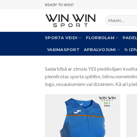
Skip
READY TO WIN?
to
Meklēt:
content
SPORTA VEIDI
FLORBOLAM
PADE
YAKIMASPORT
APBALVOJUMI
% IZ
Sadarbībā ar zīmolu YES piedāvājam kvalitatī
piemērotas sporta spēlēm, bērnu nometnēm, 
logo, nosaukumiem vai dizainiem. Kā arī plaš