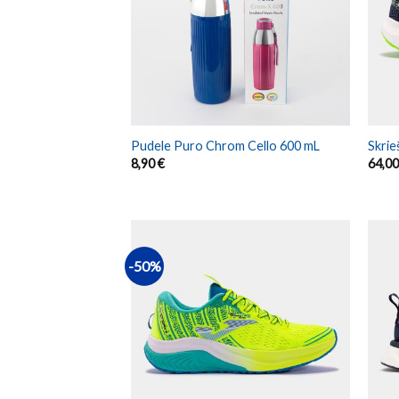
Pudele Puro Chrom Cello 600 mL
Skri
8,90
€
64,0
-50%