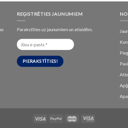
REĢISTRĒTIES JAUNUMIEM
NO
as
Parakstīties uz jaunumiem un atlaidēm.
Jau
Kon
Pie
Pasū
Att
Apģ
Apa