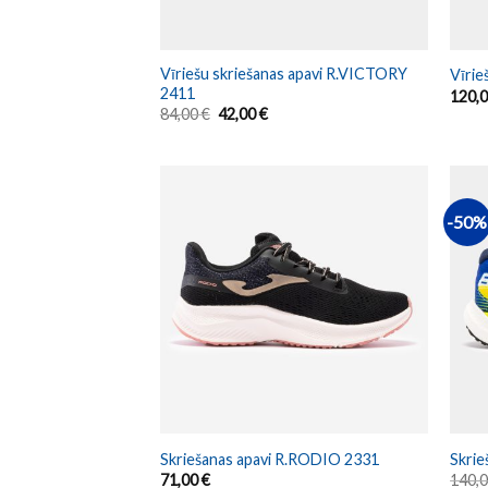
Vīriešu skriešanas apavi R.VICTORY
Vīrie
2411
120,
84,00
€
42,00
€
-50%
Skriešanas apavi R.RODIO 2331
Skri
71,00
€
140,