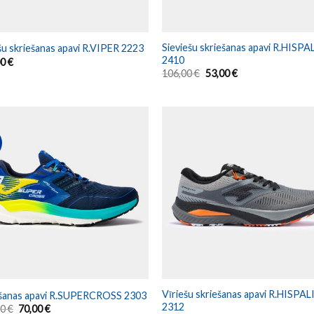
Sieviešu skriešanas apavi R.HISPA
šu skriešanas apavi R.VIPER 2223
2410
00
€
106,00
€
53,00
€
Vīriešu skriešanas apavi R.HISPAL
ešanas apavi R.SUPERCROSS 2303
2312
00
€
70,00
€