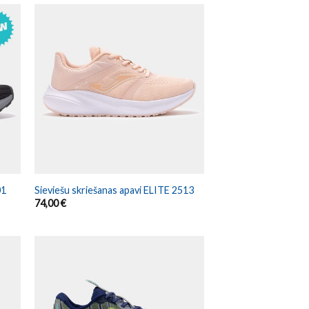
01
Sieviešu skriešanas apavi ELITE 2513
74,00
€