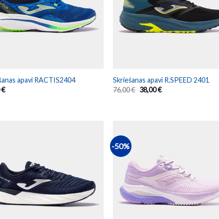
ešanas apavi RACTIS2404
Skriešanas apavi R.SPEED 2401
0
€
76,00
€
38,00
€
-50%