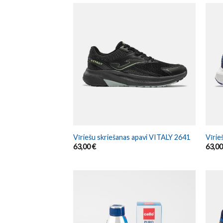
Vīriešu skriešanas apavi VITALY 2641
Vīrie
63,00
€
63,0