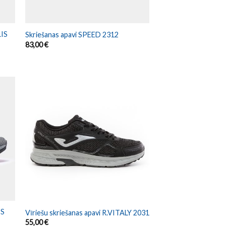
LIS
Skriešanas apavi SPEED 2312
83,00
€
IS
Vīriešu skriešanas apavi R.VITALY 2031
55,00
€