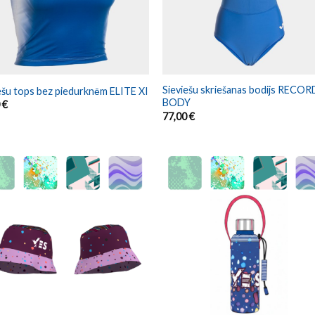
Sieviešu skriešanas bodijs RECORD
ešu tops bez piedurknēm ELITE XI
BODY
0
€
77,00
€