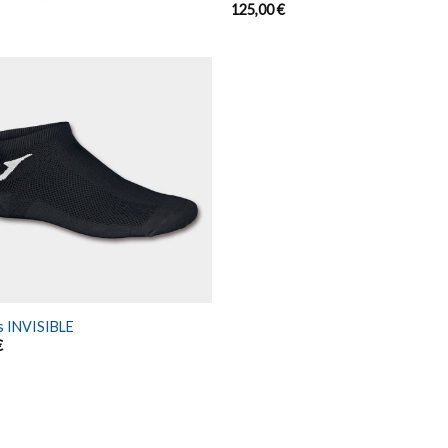
125,00
€
s INVISIBLE
€