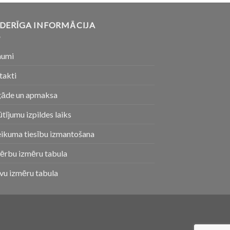
DERĪGA INFORMĀCIJA
numi
takti
gāde un apmaksa
tījumu izpildes laiks
eikuma tiesību izmantošana
ērbu izmēru tabula
vu izmēru tabula