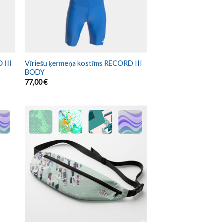
 III
Vīriešu ķermeņa kostīms RECORD III
BODY
77,00
€