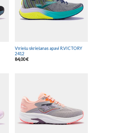
Vīriešu skriešanas apavi R.VICTORY
2412
84,00
€