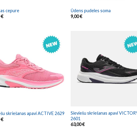
ras cepure
Ūdens pudeles soma
0
€
9,00
€
Sieviešu skriešanas apavi VICTOR
ešu skriešanas apavi ACTIVE 2629
2601
0
€
63,00
€