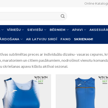
Online Katalog
L
VĪRIEŠU
SIEVIEŠU
BĒRNIEM
APAVI
AKSESUĀR
PĀRDOŠANA
AR LATVIJU SIRDĪ
FANO
SKRIENAM!
vas sublimētas preces ar individuālu dizainu- vasaras cepures, kr
maratoniem un citiem pasākumiem, nodrošinot vienotu komandas st
u skriešanas apavu klāstu aktīvai sezonai.