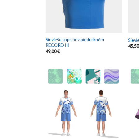
Sieviešu tops bez piedurknēm
Sievi
RECORD III
45,5
49,00
€