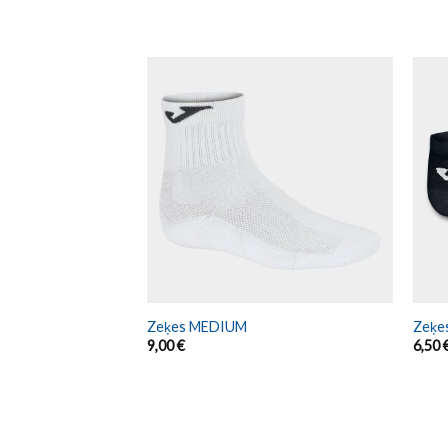
Zeķes MEDIUM
Zeķe
9,00
€
6,50