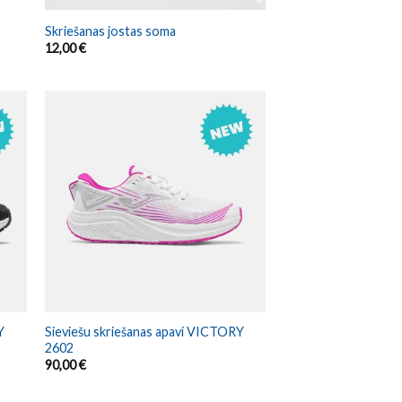
Skriešanas jostas soma
12,00
€
Y
Sieviešu skriešanas apavi VICTORY
2602
90,00
€