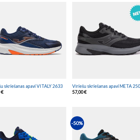
šu skriešanas apavi VITALY 2633
Vīriešu skriešanas apavi META 25
0
€
57,00
€
-50%