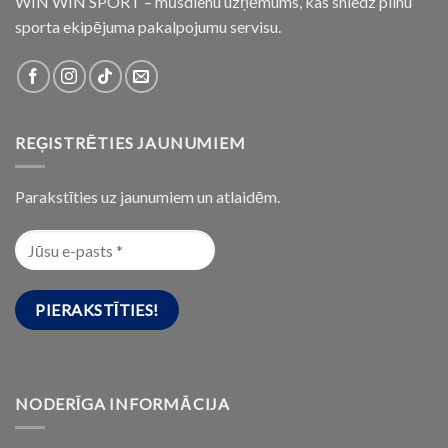
WIN WIN SPORT – mūsdienu uzņēmums, kas sniedz pilnu
sporta ekipējuma pakalpojumu servisu.
REĢISTRĒTIES JAUNUMIEM
Parakstīties uz jaunumiem un atlaidēm.
NODERĪGA INFORMĀCIJA