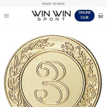
Skip
READY TO WIN?
to
ONLINE
content
CLUB