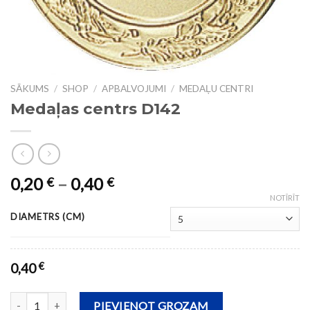
SĀKUMS
/
SHOP
/
APBALVOJUMI
/
MEDAĻU CENTRI
Medaļas centrs D142
0,20
–
0,40
€
€
NOTĪRĪT
DIAMETRS (CM)
0,40
€
Medaļas centrs D142 daudzums
PIEVIENOT GROZAM