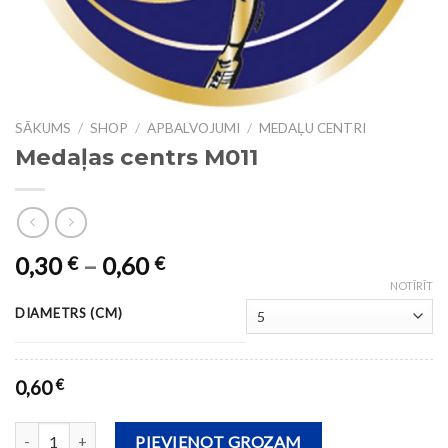
SĀKUMS
/
SHOP
/
APBALVOJUMI
/
MEDAĻU CENTRI
Medaļas centrs M011
0,30
–
0,60
€
€
NOTĪRĪT
DIAMETRS (CM)
0,60
€
Medaļas centrs M011 daudzums
PIEVIENOT GROZAM