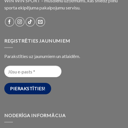
WIN WIN SPORT – mūsdienu uzņēmums, kas sniedz pilnu
sporta ekipējuma pakalpojumu servisu.
REĢISTRĒTIES JAUNUMIEM
Parakstīties uz jaunumiem un atlaidēm.
NODERĪGA INFORMĀCIJA