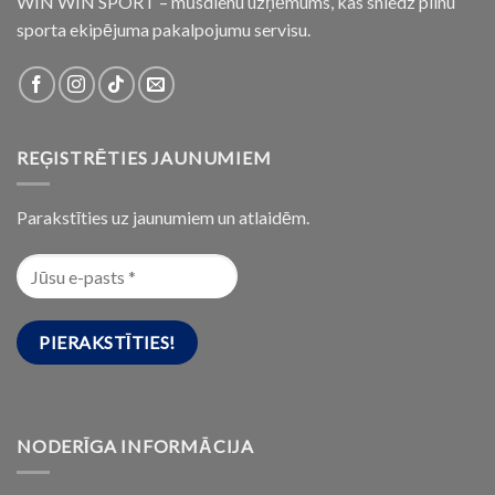
WIN WIN SPORT – mūsdienu uzņēmums, kas sniedz pilnu
sporta ekipējuma pakalpojumu servisu.
REĢISTRĒTIES JAUNUMIEM
Parakstīties uz jaunumiem un atlaidēm.
NODERĪGA INFORMĀCIJA