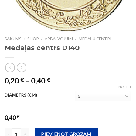
SĀKUMS
/
SHOP
/
APBALVOJUMI
/
MEDAĻU CENTRI
Medaļas centrs D140
0,20
–
0,40
€
€
NOTĪRĪT
DIAMETRS (CM)
0,40
€
Medaļas centrs D140 daudzums
PIEVIENOT GROZAM