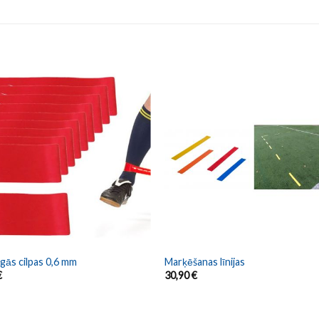
īgās cilpas 0,6 mm
Marķēšanas līnijas
€
30,90
€