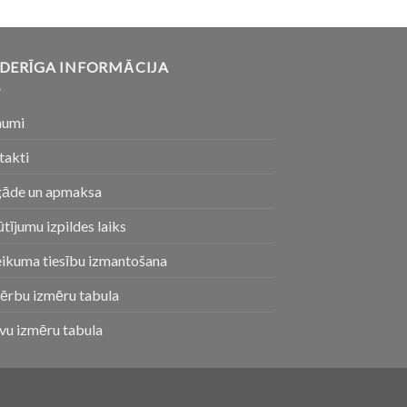
DERĪGA INFORMĀCIJA
numi
takti
gāde un apmaksa
tījumu izpildes laiks
eikuma tiesību izmantošana
ērbu izmēru tabula
vu izmēru tabula