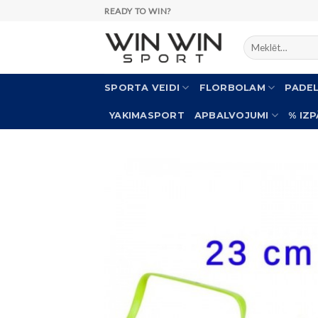
Skip
READY TO WIN?
to
Meklēt:
content
SPORTA VEIDI
FLORBOLAM
PADE
YAKIMASPORT
APBALVOJUMI
% IZ