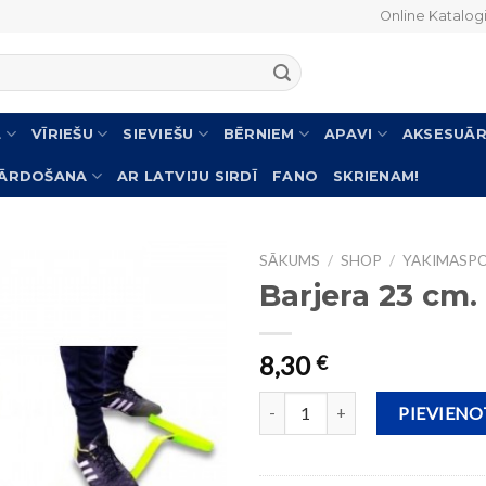
Online Katalog
L
VĪRIEŠU
SIEVIEŠU
BĒRNIEM
APAVI
AKSESUĀR
PĀRDOŠANA
AR LATVIJU SIRDĪ
FANO
SKRIENAM!
SĀKUMS
/
SHOP
/
YAKIMASP
Barjera 23 cm.
8,30
€
Barjera 23 cm. daudzums
PIEVIEN