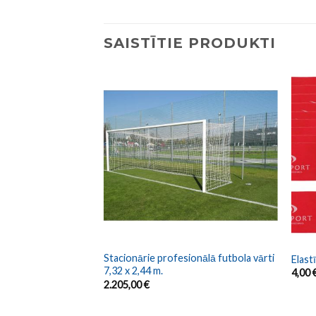
SAISTĪTIE PRODUKTI
Stacionārie profesionālā futbola vārti
a vārti 5 x 2 m.
Elast
7,32 x 2,44 m.
4,00
2.205,00
€