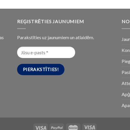
REĢISTRĒTIES JAUNUMIEM
NO
as
Parakstīties uz jaunumiem un atlaidēm.
Jau
Kon
Pie
Pasū
Att
Apģ
Apa