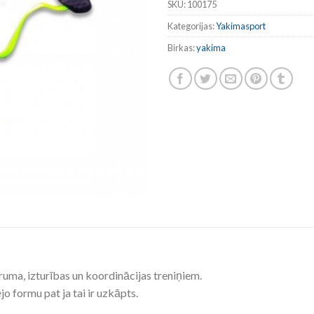
SKU:
100175
Kategorijas:
Yakimasport
Birkas:
yakima
ruma, izturības un koordinācijas treniņiem.
o formu pat ja tai ir uzkāpts.