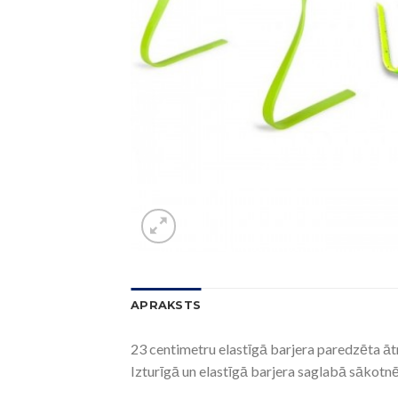
APRAKSTS
23 centimetru elastīgā barjera paredzēta āt
Izturīgā un elastīgā barjera saglabā sākotnēj