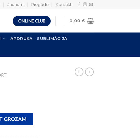
i
Jaunumi
Piegāde
Kontakti
ONLINE CLUB
0,00
€
I
APDRUKA
SUBLIMĀCIJA
ORT
OT GROZAM