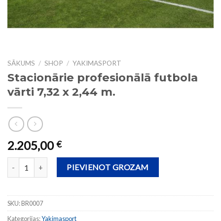
SĀKUMS
/
SHOP
/
YAKIMASPORT
Stacionārie profesionālā futbola
vārti 7,32 x 2,44 m.
2.205,00
€
Stacionārie profesionālā futbola vārti 7,32 x 2,44 m. daudzums
PIEVIENOT GROZAM
SKU:
BR0007
Kategorijas:
Yakimasport