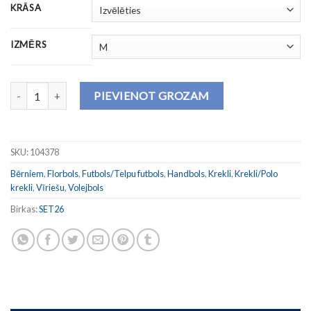
KRĀSA
IZMĒRS
Krekls TIGER VII daudzums
PIEVIENOT GROZAM
SKU:
104378
Bērniem
,
Florbols
,
Futbols/Telpu futbols
,
Handbols
,
Krekli
,
Krekli/Polo
krekli
,
Vīriešu
,
Volejbols
Birkas:
SET26