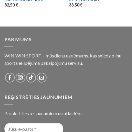
82,50
€
33,50
€
PAR MUMS
WIN WIN SPORT – mūsdienu uzņēmums, kas sniedz pilnu
sporta ekipējuma pakalpojumu servisu.
REĢISTRĒTIES JAUNUMIEM
Parakstīties uz jaunumiem un atlaidēm.