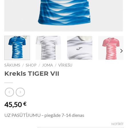
SĀKUMS
/
SHOP
/
JOMA
/
VĪRIEŠU
Krekls TIGER VII
45,50
€
UZ PASŪTĪJUMU – piegāde 7-14 dienas
NOTĪRĪT