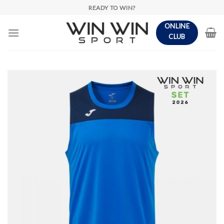
Skip
READY TO WIN?
to
ONLINE
content
CLUB