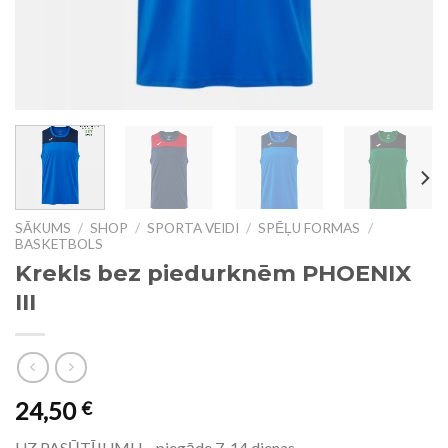
SĀKUMS
/
SHOP
/
SPORTA VEIDI
/
SPĒĻU FORMAS
/
BASKETBOLS
Krekls bez piedurknēm PHOENIX
III
24,50
€
UZ PASŪTĪJUMU – piegāde 7-14 dienas