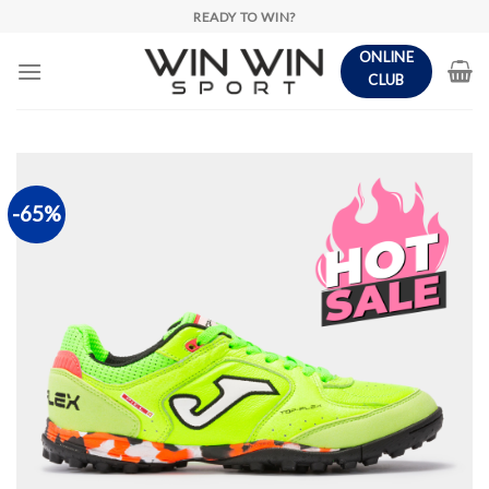
Skip
READY TO WIN?
to
ONLINE
content
CLUB
-65%