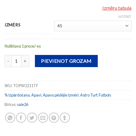
Izmēru tabula
NOTĪRĪT
IZMĒRS
Noliktavā 1 prece/-es
Futbola apavi TOP FLEX 2211 TURF daudzums
PIEVIENOT GROZAM
SKU:
TOPW2211TF
% Izpārdošana
,
Apavi
,
Apavu pēdējie izmēri
,
Astro Turf
,
Futbols
Birkas:
sale26