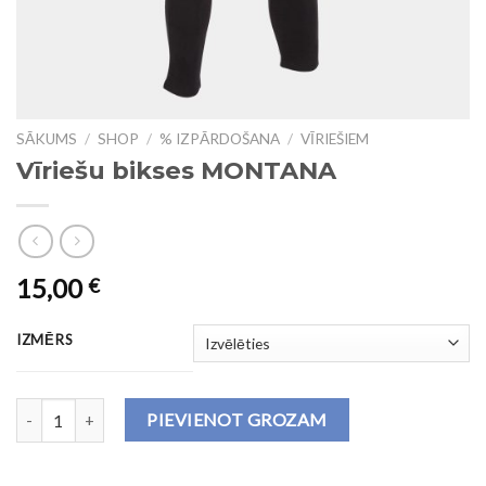
SĀKUMS
/
SHOP
/
% IZPĀRDOŠANA
/
VĪRIEŠIEM
Vīriešu bikses MONTANA
15,00
€
IZMĒRS
Vīriešu bikses MONTANA daudzums
PIEVIENOT GROZAM