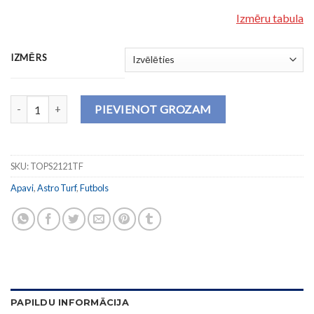
Izmēru tabula
IZMĒRS
Futbola apavi TOP FLEX 2121 TURF daudzums
PIEVIENOT GROZAM
SKU:
TOPS2121TF
Apavi
,
Astro Turf
,
Futbols
PAPILDU INFORMĀCIJA