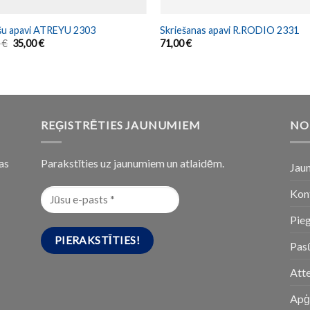
šu apavi ATREYU 2303
Skriešanas apavi R.RODIO 2331
0
€
35,00
€
71,00
€
REĢISTRĒTIES JAUNUMIEM
NO
as
Parakstīties uz jaunumiem un atlaidēm.
Jau
Kon
Pie
Pasū
Att
Apģ