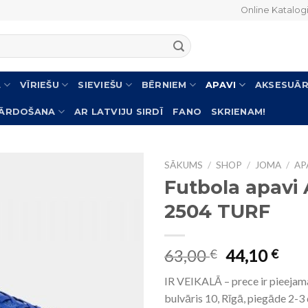
Online Katalog
L
VĪRIEŠU
SIEVIEŠU
BĒRNIEM
APAVI
AKSESUĀR
PĀRDOŠANA
AR LATVIJU SIRDĪ
FANO
SKRIENAM!
SĀKUMS
/
SHOP
/
JOMA
/
AP
Futbola apavi
2504 TURF
63,00
44,10
€
€
IR VEIKALĀ – prece ir pieejam
bulvāris 10, Rīgā, piegāde 2-3