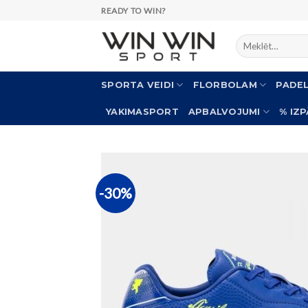
Skip
READY TO WIN?
to
Meklēt:
content
SPORTA VEIDI
FLORBOLAM
PADE
YAKIMASPORT
APBALVOJUMI
% IZ
-30%