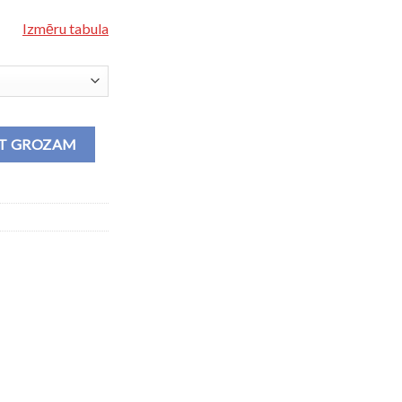
Izmēru tabula
F daudzums
OT GROZAM