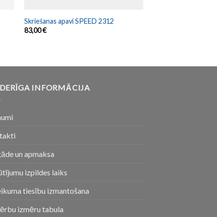
Skriešanas apavi SPEED 2312
83,00
€
DERĪGA INFORMĀCIJA
numi
takti
gāde un apmaksa
tījumu izpildes laiks
eikuma tiesību izmantošana
ērbu izmēru tabula