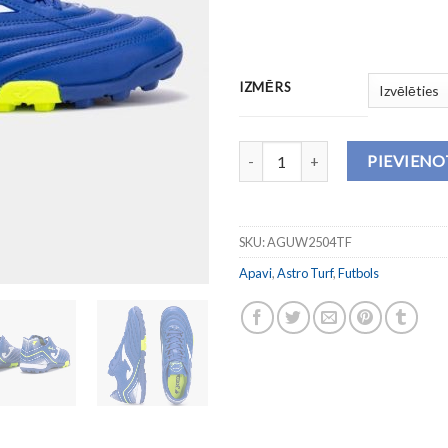
IZMĒRS
Futbola apavi AGUILA 2504 TUR
PIEVIEN
SKU:
AGUW2504TF
Apavi
,
Astro Turf
,
Futbols