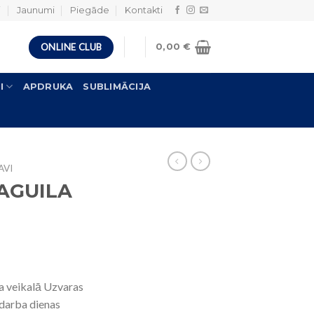
i
Jaunumi
Piegāde
Kontakti
ONLINE CLUB
0,00
€
I
APDRUKA
SUBLIMĀCIJA
AVI
 AGUILA
a veikalā Uzvaras
 darba dienas