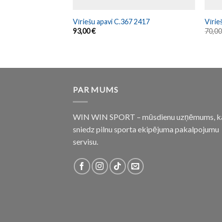
P FLEX 2211 TURF
Vīriešu apavi C.367 2417
Vīrie
93,00
€
70,0
PAR MUMS
WIN WIN SPORT – mūsdienu uzņēmums, k
sniedz pilnu sporta ekipējuma pakalpojumu
servisu.