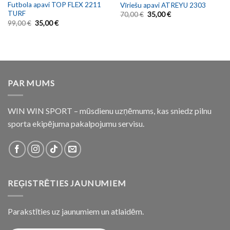
Futbola apavi TOP FLEX 2211
Vīriešu apavi ATREYU 2303
TURF
70,00
€
35,00
€
99,00
€
35,00
€
PAR MUMS
WIN WIN SPORT – mūsdienu uzņēmums, kas sniedz pilnu
sporta ekipējuma pakalpojumu servisu.
REĢISTRĒTIES JAUNUMIEM
Parakstīties uz jaunumiem un atlaidēm.