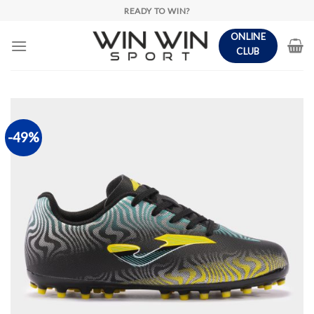
Skip
READY TO WIN?
to
ONLINE
content
CLUB
-49%