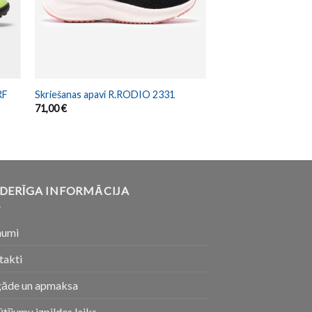
RF
Skriešanas apavi R.RODIO 2331
71,00
€
DERĪGA INFORMĀCIJA
numi
takti
gāde un apmaksa
tījumu izpildes laiks