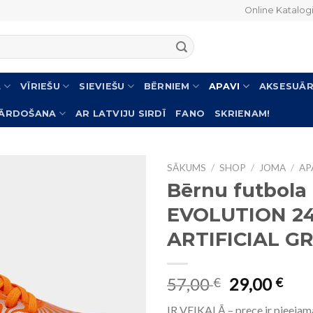
Online Katalog
L
VĪRIEŠU
SIEVIEŠU
BĒRNIEM
APAVI
AKSESUĀR
PĀRDOŠANA
AR LATVIJU SIRDĪ
FANO
SKRIENAM!
SĀKUMS
/
SHOP
/
JOMA
/
AP
Bērnu futbola
EVOLUTION 2
ARTIFICIAL G
57,00
29,00
€
€
IR VEIKALĀ – prece ir pieejam