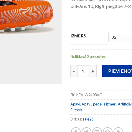
bulvāris 10, Rīgā, piegāde 2-3
IZMĒRS
Noliktavā 2 prece/-es
Bērnu futbola apavi EVOLUTIO
PIEVIEN
SKU:
EVJW2408AG
Apavi
,
Apavu pēdējie izmēri
,
Artificia
Futbols
Birkas:
sale26