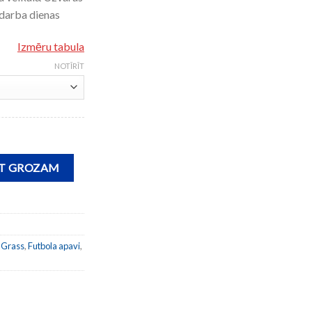
 darba dienas
Izmēru tabula
NOTĪRĪT
N 2408 ARTIFICIAL GRASS daudzums
OT GROZAM
l Grass
,
Futbola apavi
,