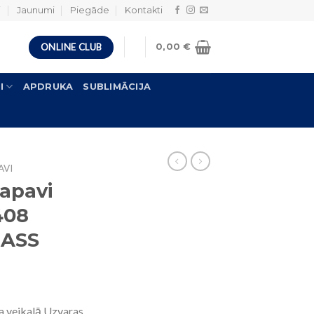
i
Jaunumi
Piegāde
Kontakti
ONLINE CLUB
0,00
€
I
APDRUKA
SUBLIMĀCIJA
AVI
 apavi
408
RASS
a veikalā Uzvaras