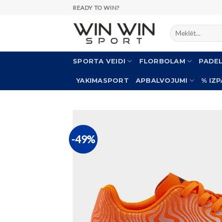
Skip
READY TO WIN?
to
Meklēt:
content
SPORTA VEIDI
FLORBOLAM
PADE
YAKIMASPORT
APBALVOJUMI
% IZ
-49%