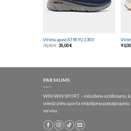
SPEED 2312
Vīriešu apavi ATREYU 2303
Vīrie
70,00
€
35,00
€
93,0
PAR MUMS
WIN WIN SPORT – mūsdienu uzņēmums, k
sniedz pilnu sporta ekipējuma pakalpojumu
servisu.