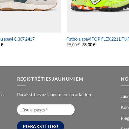
šu apavi C.367 2417
Futbola apavi TOP FLEX 2211 TU
0
€
99,00
€
35,00
€
REĢISTRĒTIES JAUNUMIEM
NO
as
Parakstīties uz jaunumiem un atlaidēm.
Jau
Kon
Pie
Pasū