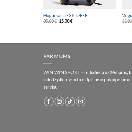
 THIRSTY 0,6L
Mugursoma EXPLORER
Mugu
35,00
€
15,00
€
33,0
PAR MUMS
WIN WIN SPORT – mūsdienu uzņēmums, k
sniedz pilnu sporta ekipējuma pakalpojumu
servisu.