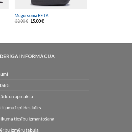
Mugursoma BETA
33,00
€
15,00
€
DERĪGA INFORMĀCIJA
numi
takti
gāde un apmaksa
tījumu izpildes laiks
eikuma tiesību izmantošana
ērbu izmēru tabula