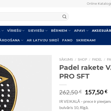
Online Katalog
L
VĪRIEŠU
SIEVIEŠU
BĒRNIEM
APAVI
AKSESUĀR
PĀRDOŠANA
AR LATVIJU SIRDĪ
FANO
SKRIENAM!
SĀKUMS
/
SHOP
/
PADEL
/
PA
Padel rakete 
PRO SFT
262,50
157,50
€
€
IR VEIKALĀ – prece ir pieejam
bulvāris 10, Rīgā.