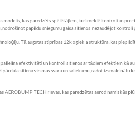
modelis, kas paredzēts spēlētājiem, kuri meklē kontroli un precizi
, nodrošinot papildu sniegumu gaisa sitienos, nezaudējot kontroli
ģiju. Tā augstas stiprības 12k oglekļa struktūra, kas piepildī
lielina efektivitāti un kontroli sitienos ar tādiem efektiem kā a
rdala sitiena virsmas svaru un saliekumu, radot izsmalcinātu kon
etotas AEROBUMP TECH rievas, kas paredzētas aerodinamiskās plūsm