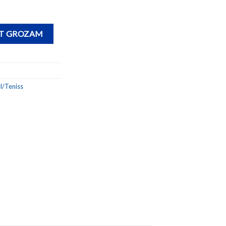
T daudzums
OT GROZAM
l/Teniss