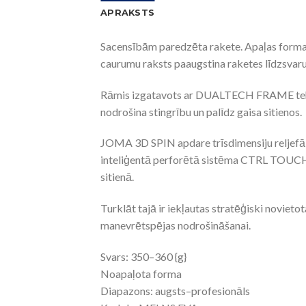
APRAKSTS
Sacensībām paredzēta rakete. Apaļas formas 
caurumu raksts paaugstina raketes līdzsvaru
Rāmis izgatavots ar DUALTECH FRAME tehnolo
nodrošina stingrību un palīdz gaisa sitienos.
JOMA 3D SPIN apdare trīsdimensiju reljefā pa
inteliģentā perforētā sistēma CTRL TOUCH pā
sitienā.
Turklāt tajā ir iekļautas stratēģiski novi
manevrētspējas nodrošināšanai.
Svars: 350–360 {g}
Noapaļota forma
Diapazons: augsts–profesionāls