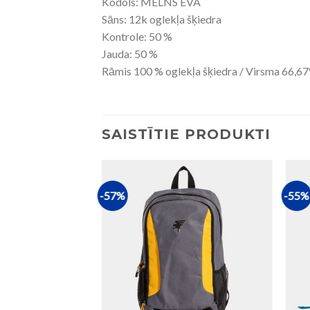
Kodols: MELNS EVA
Sāns: 12k oglekļa šķiedra
Kontrole: 50 %
Jauda: 50 %
Rāmis 100 % oglekļa šķiedra / Virsma 66,67%
SAISTĪTIE PRODUKTI
-57%
-55%