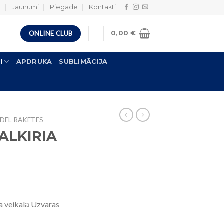
i
Jaunumi
Piegāde
Kontakti
ONLINE CLUB
0,00
€
I
APDRUKA
SUBLIMĀCIJA
DEL RAKETES
VALKIRIA
a veikalā Uzvaras