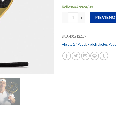
Noliktavā 4 prece/-es
Padel rakete VALKIRIA PRO SF
PIEVIEN
SKU:
401912.109
Aksesuāri
,
Padel
,
Padel raketes
,
Pade