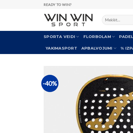
Skip
READY TO WIN?
to
Meklēt:
content
SPORTA VEIDI
FLORBOLAM
PADE
YAKIMASPORT
APBALVOJUMI
% IZ
-40%