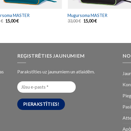
rsoma MASTER
Mugursoma MASTER
0
€
15,00
€
33,00
€
15,00
€
REĢISTRĒTIES JAUNUMIEM
NO
as
Parakstīties uz jaunumiem un atlaidēm.
Jau
Kon
Pie
Pasū
Att
Apģ