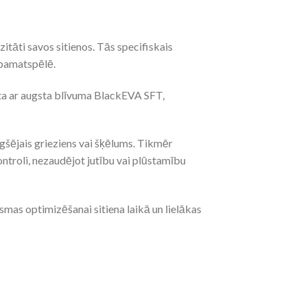
tāti savos sitienos. Tās specifiskais
 pamatspēlē.
ta ar augsta blīvuma BlackEVA SFT,
ugšējais grieziens vai šķēlums. Tikmēr
troli, nezaudējot jutību vai plūstamību
as optimizēšanai sitiena laikā un lielākas