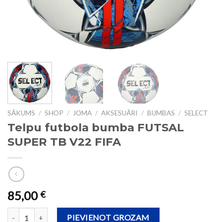
SĀKUMS
/
SHOP
/
JOMA
/
AKSESUĀRI
/
BUMBAS
/
SELECT
Telpu futbola bumba FUTSAL
SUPER TB V22 FIFA
85,00
€
Telpu futbola bumba FUTSAL SUPER TB V22 FIFA daudzums
PIEVIENOT GROZAM