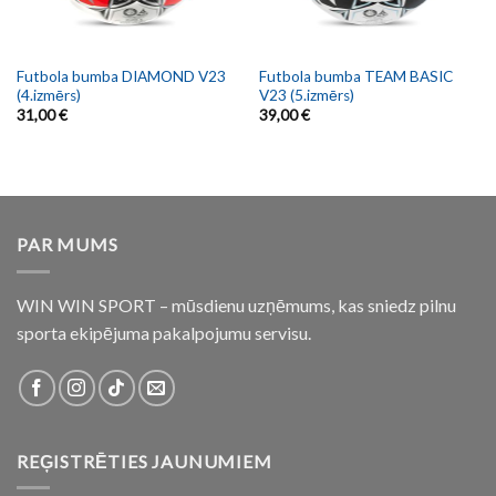
Futbola bumba DIAMOND V23
Futbola bumba TEAM BASIC
(4.izmērs)
V23 (5.izmērs)
31,00
€
39,00
€
PAR MUMS
WIN WIN SPORT – mūsdienu uzņēmums, kas sniedz pilnu
sporta ekipējuma pakalpojumu servisu.
REĢISTRĒTIES JAUNUMIEM