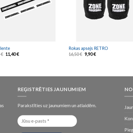
lente
Rokas apsējs RETRO
0
€
11,40
€
16,50
€
9,90
€
REĢISTRĒTIES JAUNUMIEM
NO
as
Parakstīties uz jaunumiem un atlaidēm.
Jau
Kon
Pie