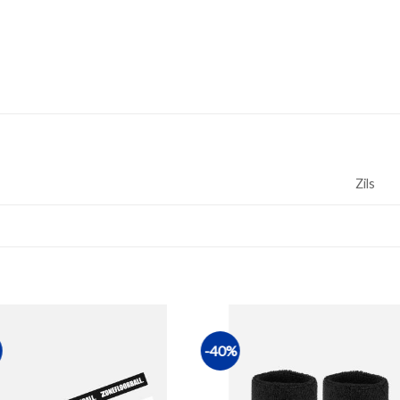
Zils
-40%