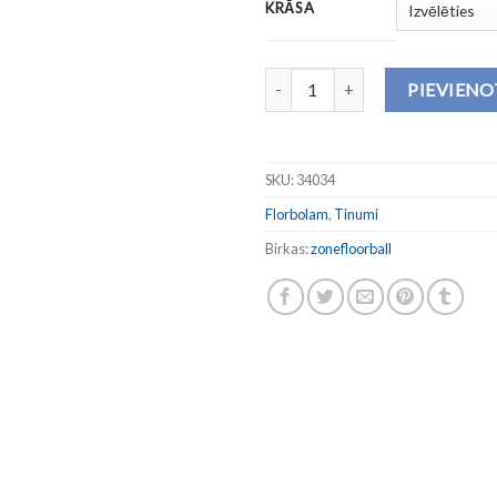
KRĀSA
Tinums ORIGINAL daudzums
PIEVIEN
SKU:
34034
Florbolam
,
Tinumi
Birkas:
zonefloorball