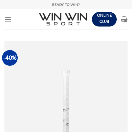
Skip
READY TO WIN?
to
ONLINE
content
CLUB
-40%