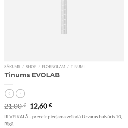
SĀKUMS
/
SHOP
/
FLORBOLAM
/
TINUMI
Tinums EVOLAB
21,00
12,60
€
€
IR VEIKALĀ – prece ir pieejama veikalā Uzvaras bulvāris 10,
Rīgā.