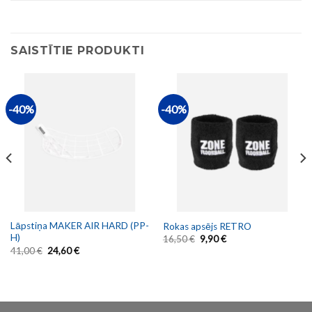
SAISTĪTIE PRODUKTI
-40%
-40%
Lāpstiņa MAKER AIR HARD (PP-
Rokas apsējs RETRO
H)
16,50
€
9,90
€
41,00
€
24,60
€