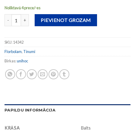
Noliktavā 4 prece/-es
Tinums EVOLAB daudzums
PIEVIENOT GROZAM
SKU:
14342
Florbolam
,
Tinumi
Birkas:
unihoc
PAPILDU INFORMĀCIJA
KRĀSA
Balts