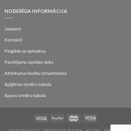
NODERĪGA INFORMĀCIJA
Jaunumi
Kontakti
Piegāde un apmaksa
Pasūtījumu izpildes laiks
Atteikuma tiesību izmantošana
Apģērbu izmēru tabula
Apavu izmēru tabula
ONLINE KATALOGI
PRIVĀTUMA ATRUNA
AKCIJAS
PAR MUMS