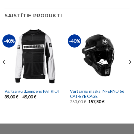
SAISTĪTIE PRODUKTI
-40%
-40%
Vārtsargu maska INFERNO 66
Vārtsargu džemperis PATRIOT
CAT-EYE CAGE
39,00
€
–
45,00
€
263,00
€
157,80
€