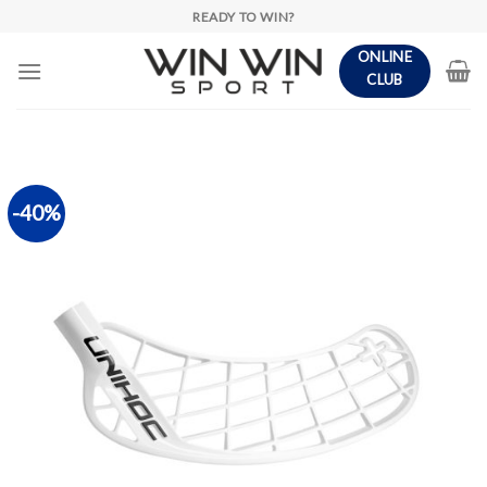
Skip
READY TO WIN?
to
ONLINE
content
CLUB
-40%