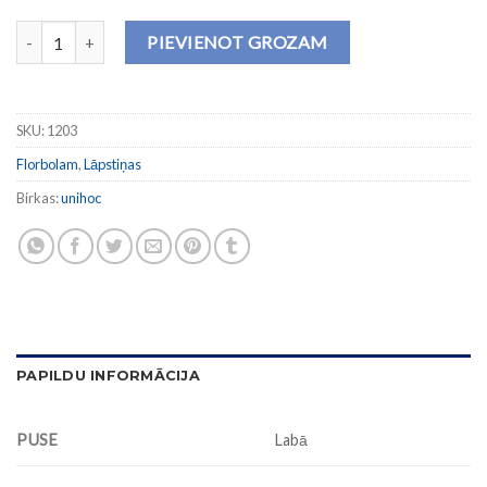
Lāpstiņa PLAYER+ Feather Light (vidēji cieta) daudzums
PIEVIENOT GROZAM
SKU:
1203
Florbolam
,
Lāpstiņas
Birkas:
unihoc
PAPILDU INFORMĀCIJA
PUSE
Labā