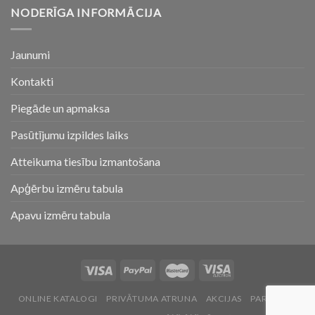
NODERĪGA INFORMĀCIJA
Jaunumi
Kontakti
Piegāde un apmaksa
Pasūtījumu izpildes laiks
Atteikuma tiesību izmantošana
Apģērbu izmēru tabula
Apavu izmēru tabula
ONLINE KATALOGI
PRIVĀTUMA ATRUNA
AKCIJAS
PAR MUMS