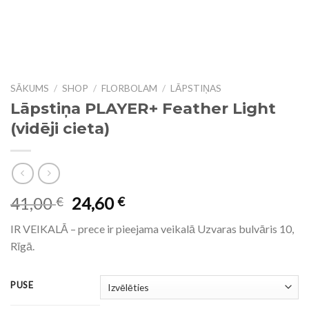
SĀKUMS
/
SHOP
/
FLORBOLAM
/
LĀPSTIŅAS
Lāpstiņa PLAYER+ Feather Light
(vidēji cieta)
41,00
24,60
€
€
IR VEIKALĀ – prece ir pieejama veikalā Uzvaras bulvāris 10,
Rīgā.
PUSE