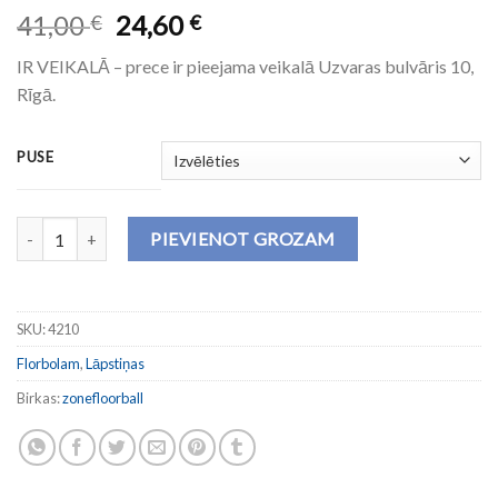
41,00
24,60
€
€
IR VEIKALĀ – prece ir pieejama veikalā Uzvaras bulvāris 10,
Rīgā.
PUSE
Lāpstiņa AIR/ONE PP-H daudzums
PIEVIENOT GROZAM
SKU:
4210
Florbolam
,
Lāpstiņas
Birkas:
zonefloorball