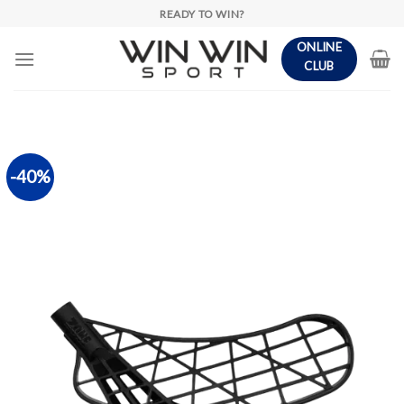
Skip
READY TO WIN?
to
ONLINE
content
CLUB
-40%