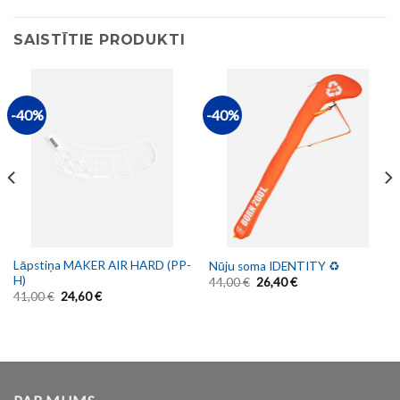
SAISTĪTIE PRODUKTI
-40%
-40%
Lāpstiņa MAKER AIR HARD (PP-
Nūju soma IDENTITY ♻️
H)
44,00
€
26,40
€
41,00
€
24,60
€