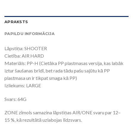
APRAKSTS
PAPILDU INFORMĀCIJA
Lāpstiņa: SHOOTER
Cietība: AIR HARD
Materiāls: PP-H (Cietāka PP plastmasas versija, kas labāk
iztur šaušanas brīdī, bet rada tādu pašu sajūtu kā PP
plastmasa un ir tikpat smaga kā PP)
Izliekums: LARGE
Svars: 64G
ZONE zīmols samazina lāpstiņas AIR/ONE svaru par 12–
15 %, kā rezultātā uzlabojas līdzsvars.