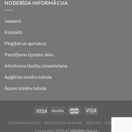
NODERĪGA INFORMĀCIJA
Jaunumi
Kontakti
Piegāde un apmaksa
Pasūtījumu izpildes laiks
Atteikuma tiesību izmantošana
Apģērbu izmēru tabula
Apavu izmēru tabula
ONLINE KATALOGI
PRIVĀTUMA ATRUNA
AKCIJAS
PAR MUMS
Copyright 2026 ©
WinWin Sport