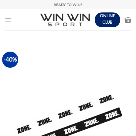
Skip
READY TO WIN?
to
ONLINE
content
CLUB
-40%