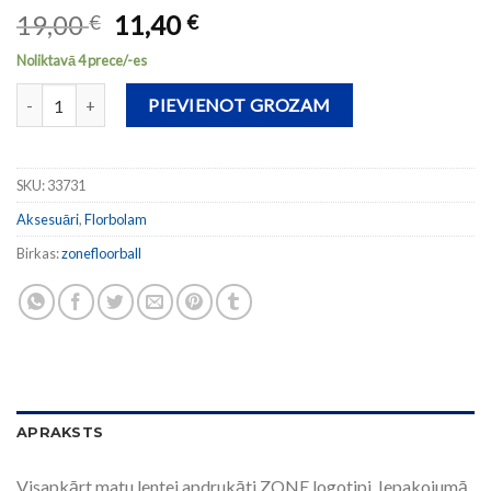
19,00
11,40
€
€
Noliktavā 4 prece/-es
Matu lente REPEAT 2-pack daudzums
PIEVIENOT GROZAM
SKU:
33731
Aksesuāri
,
Florbolam
Birkas:
zonefloorball
APRAKSTS
Visapkārt matu lentei apdrukāti ZONE logotipi. Iepakojumā