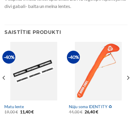
divi gabali- balta un melna lentes.
SAISTĪTIE PRODUKTI
-40%
-40%
Matu lente
Nūju soma IDENTITY ♻️
19,00
€
11,40
€
44,00
€
26,40
€