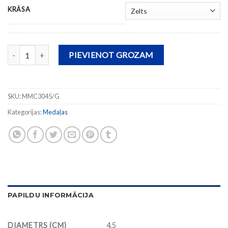
KRĀSA
Medaļa MMC3045 (diam. 4,5 cm) daudzums
PIEVIENOT GROZAM
SKU:
MMC3045/G
Kategorijas:
Medaļas
PAPILDU INFORMĀCIJA
DIAMETRS (CM)
4,5