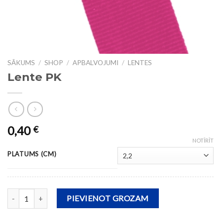
SĀKUMS
/
SHOP
/
APBALVOJUMI
/
LENTES
Lente PK
0,40
€
NOTĪRĪT
PLATUMS (CM)
Lente PK daudzums
PIEVIENOT GROZAM