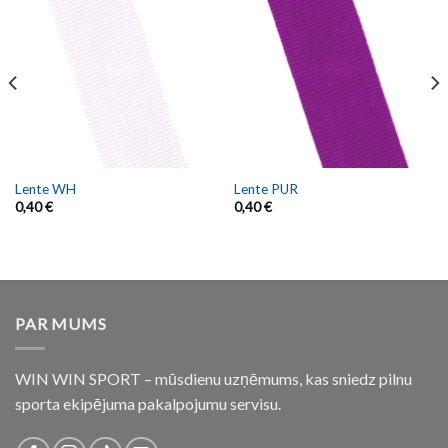
Lente WH
Lente PUR
0,40
€
0,40
€
PAR MUMS
WIN WIN SPORT – mūsdienu uzņēmums, kas sniedz pilnu
sporta ekipējuma pakalpojumu servisu.