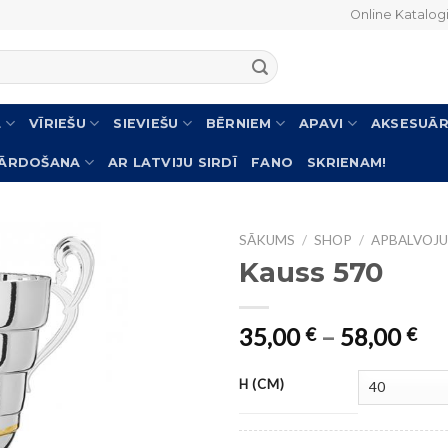
Online Katalog
L
VĪRIEŠU
SIEVIEŠU
BĒRNIEM
APAVI
AKSESUĀR
PĀRDOŠANA
AR LATVIJU SIRDĪ
FANO
SKRIENAM!
SĀKUMS
/
SHOP
/
APBALVOJU
Kauss 570
35,00
–
58,00
€
€
H (CM)