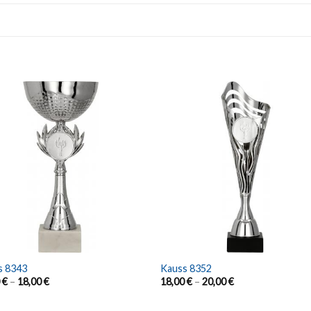
s 8343
Kauss 8352
0
€
–
18,00
€
18,00
€
–
20,00
€