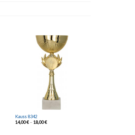
Kauss 8342
14,00
€
–
18,00
€