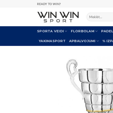
Skip
READY TO WIN?
to
Meklēt:
content
SPORTA VEIDI
FLORBOLAM
PADE
YAKIMASPORT
APBALVOJUMI
% IZ