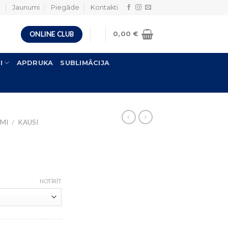
i
Jaunumi
Piegāde
Kontakti
ONLINE CLUB
0,00
€
I
APDRUKA
SUBLIMĀCIJA
MI
/
KAUSI
NOTĪRĪT