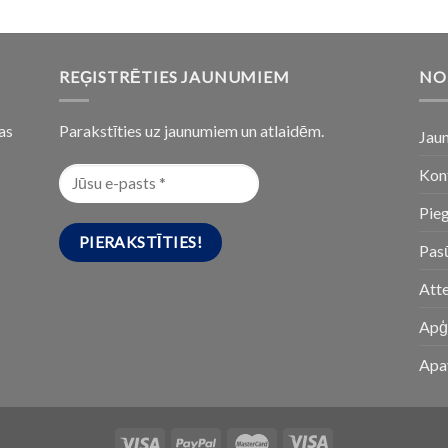
REĢISTRĒTIES JAUNUMIEM
NO
as
Parakstīties uz jaunumiem un atlaidēm.
Jau
Kon
Pie
Pasū
Att
Apģ
Apa