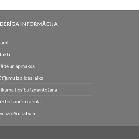
DERĪGA INFORMĀCIJA
numi
takti
gāde un apmaksa
tījumu izpildes laiks
eikuma tiesību izmantošana
ērbu izmēru tabula
vu izmēru tabula