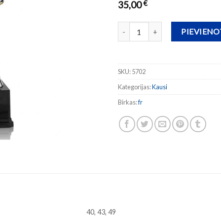
35,00
€
Kauss 570 daudzums
PIEVIEN
SKU:
5702
Kategorijas:
Kausi
Birkas:
fr
40, 43, 49