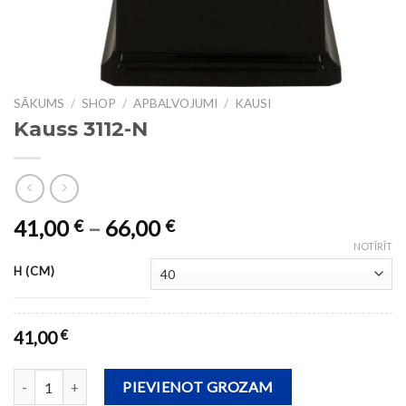
SĀKUMS
/
SHOP
/
APBALVOJUMI
/
KAUSI
Kauss 3112-N
41,00
–
66,00
€
€
NOTĪRĪT
H (CM)
41,00
€
Kauss 3112-N daudzums
PIEVIENOT GROZAM