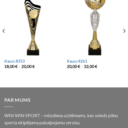
Kauss 8353
Kauss 8261
18,00
€
–
20,00
€
20,00
€
–
32,00
€
PAR MUMS
WIN WIN SPORT – mūsdienu uzņēmums, kas sniedz pilnu
sporta ekipējuma pakalpojumu servisu.