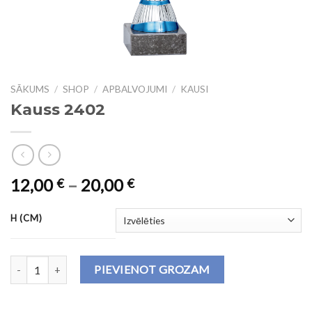
SĀKUMS
/
SHOP
/
APBALVOJUMI
/
KAUSI
Kauss 2402
12,00
–
20,00
€
€
H (CM)
Kauss 2402 daudzums
PIEVIENOT GROZAM