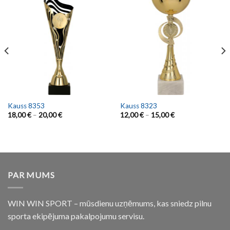
Kauss 8353
Kauss 8323
18,00
€
–
20,00
€
12,00
€
–
15,00
€
PAR MUMS
WIN WIN SPORT – mūsdienu uzņēmums, kas sniedz pilnu
sporta ekipējuma pakalpojumu servisu.