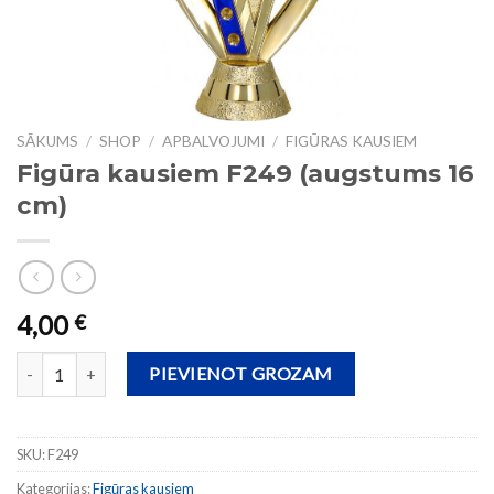
SĀKUMS
/
SHOP
/
APBALVOJUMI
/
FIGŪRAS KAUSIEM
Figūra kausiem F249 (augstums 16
cm)
4,00
€
Figūra kausiem F249 (augstums 16 cm) daudzums
PIEVIENOT GROZAM
SKU:
F249
Kategorijas:
Figūras kausiem