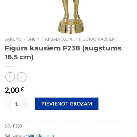
SĀKUMS
/
SHOP
/
APBALVOJUMI
/
FIGŪRAS KAUSIEM
Figūra kausiem F238 (augstums
16,5 cm)
2,00
€
Figūra kausiem F238 (augstums 16,5 cm) daudzums
PIEVIENOT GROZAM
SKU:
F238
Kategorijas:
Figūras kausiem