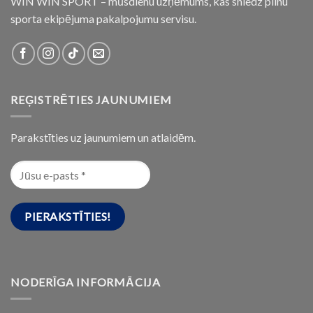
WIN WIN SPORT – mūsdienu uzņēmums, kas sniedz pilnu
sporta ekipējuma pakalpojumu servisu.
REĢISTRĒTIES JAUNUMIEM
Parakstīties uz jaunumiem un atlaidēm.
NODERĪGA INFORMĀCIJA