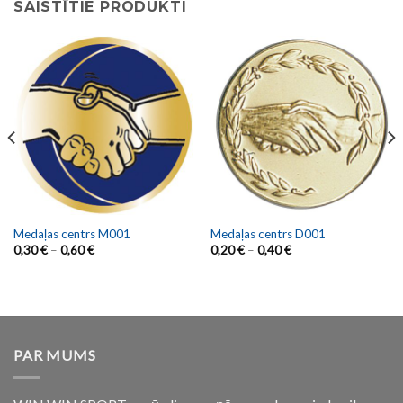
SAISTĪTIE PRODUKTI
Medaļas centrs M001
Medaļas centrs D001
0,30
€
–
0,60
€
0,20
€
–
0,40
€
PAR MUMS