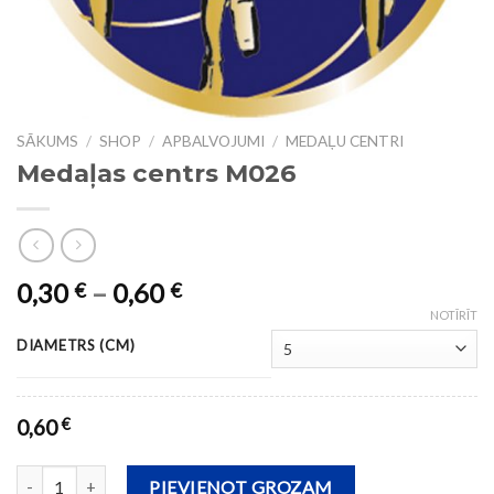
SĀKUMS
/
SHOP
/
APBALVOJUMI
/
MEDAĻU CENTRI
Medaļas centrs M026
0,30
–
0,60
€
€
NOTĪRĪT
DIAMETRS (CM)
0,60
€
Medaļas centrs M026 daudzums
PIEVIENOT GROZAM