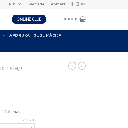
i
Jaunumi
Piegāde
Kontakti
ONLINE CLUB
0,00
€
I
APDRUKA
SUBLIMĀCIJA
DI
/
SPĒĻU
14 dienas
NOTĪRĪT