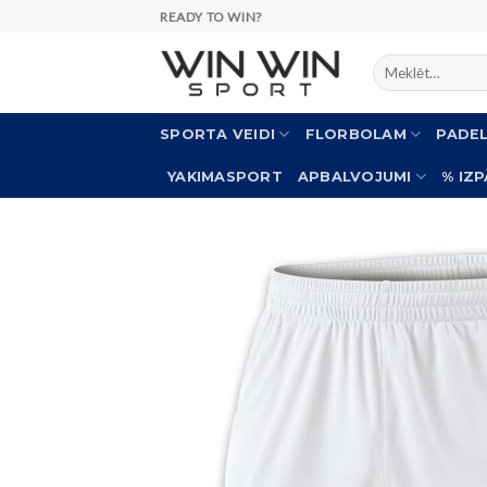
Skip
READY TO WIN?
to
Meklēt:
content
SPORTA VEIDI
FLORBOLAM
PADE
YAKIMASPORT
APBALVOJUMI
% IZ