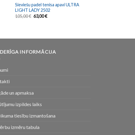
Sieviešu padel tenisa apavi ULTRA
2
LIGHT LADY 2502
105,00
€
63,00
€
DERĪGA INFORMĀCIJA
numi
takti
gāde un apmaksa
tījumu izpildes laiks
eikuma tiesību izmantošana
ērbu izmēru tabula