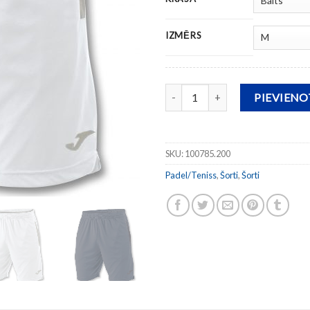
IZMĒRS
Šorti MIAMI daudzums
PIEVIEN
SKU:
100785.200
Padel/Teniss
,
Šorti
,
Šorti