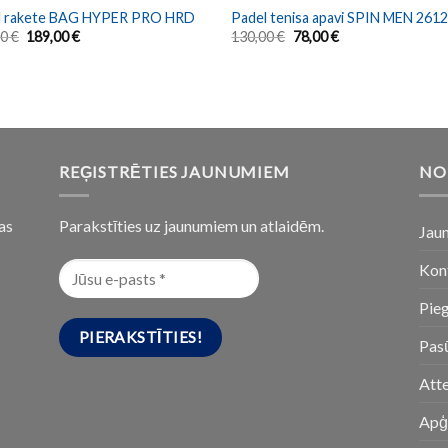
l rakete BAG HYPER PRO HRD
Padel tenisa apavi SPIN MEN 261
00
€
189,00
€
130,00
€
78,00
€
REĢISTRĒTIES JAUNUMIEM
NO
as
Parakstīties uz jaunumiem un atlaidēm.
Jau
Kon
Pie
Pasū
Att
Apģ