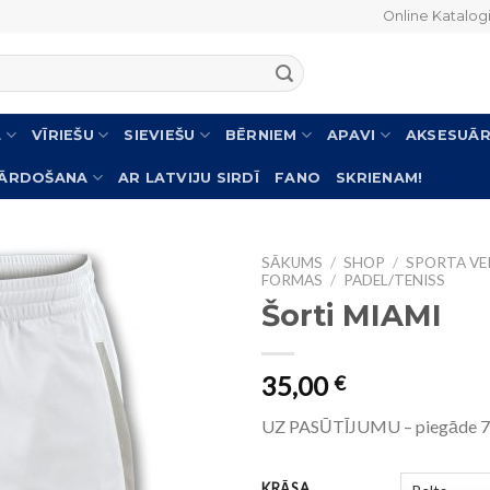
Online Katalog
L
VĪRIEŠU
SIEVIEŠU
BĒRNIEM
APAVI
AKSESUĀR
PĀRDOŠANA
AR LATVIJU SIRDĪ
FANO
SKRIENAM!
SĀKUMS
/
SHOP
/
SPORTA VEI
FORMAS
/
PADEL/TENISS
Šorti MIAMI
35,00
€
UZ PASŪTĪJUMU – piegāde 7-
KRĀSA