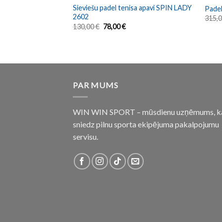
Sieviešu padel tenisa apavi SPIN LADY
i SLAM MEN 2632
Pade
2602
315,
130,00
€
78,00
€
PAR MUMS
WIN WIN SPORT – mūsdienu uzņēmums, k
sniedz pilnu sporta ekipējuma pakalpojumu
servisu.