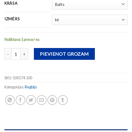
KRĀSA
IZMĒRS
Noliktavā 1 prece/-es
Šorti MYSKIN daudzums
PIEVIENOT GROZAM
SKU:
100174.100
Kategorijas:
Regbijs