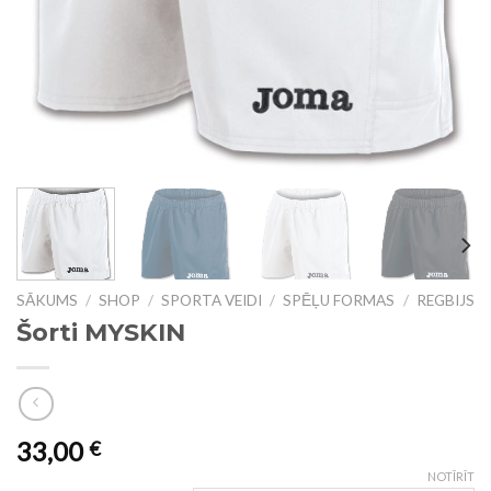
SĀKUMS
/
SHOP
/
SPORTA VEIDI
/
SPĒĻU FORMAS
/
REGBIJS
Šorti MYSKIN
33,00
€
NOTĪRĪT