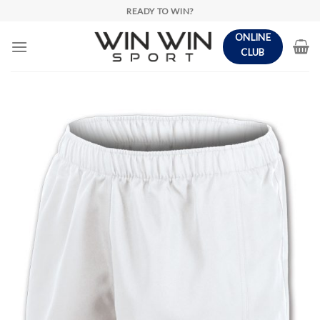
Skip
READY TO WIN?
to
ONLINE
content
CLUB