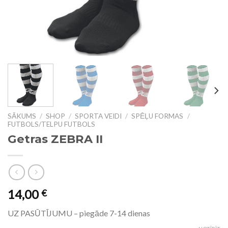
SĀKUMS
/
SHOP
/
SPORTA VEIDI
/
SPĒĻU FORMAS
/
FUTBOLS/TELPU FUTBOLS
Getras ZEBRA II
14,00
€
UZ PASŪTĪJUMU – piegāde 7-14 dienas