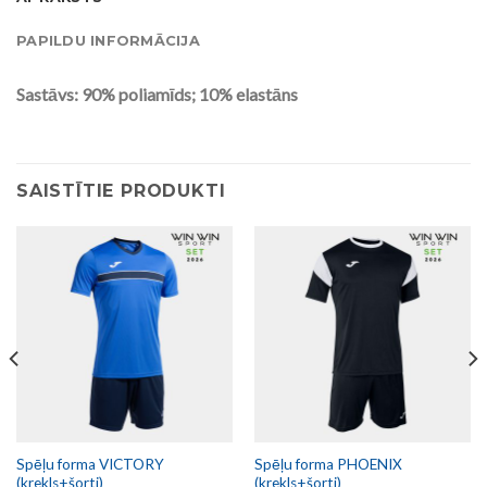
PAPILDU INFORMĀCIJA
Sastāvs: 90% poliamīds; 10% elastāns
SAISTĪTIE PRODUKTI
Spēļu forma VICTORY
Spēļu forma PHOENIX
(krekls+šorti)
(krekls+šorti)