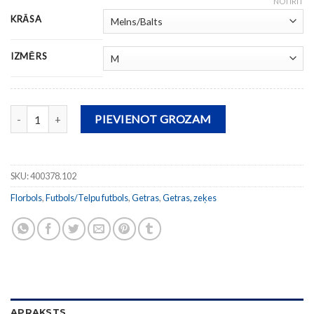
NOTĪRĪT
KRĀSA
IZMĒRS
Getras ZEBRA II daudzums
PIEVIENOT GROZAM
SKU:
400378.102
Florbols
,
Futbols/Telpu futbols
,
Getras
,
Getras, zeķes
APRAKSTS